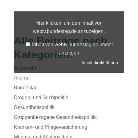
Inhalt
von
webtv.bundestag.de
Hier klicken, um den Inhalt von
anzeigen
webtv.bundestag.de anzuzeigen.
Alle Beiträge nach
Inhalt von webtv.bundestag.de immer
Kategorien:
anzeigen
Inhalt direkt öffnen
Allgemein
Altona
Bundestag
Drogen- und Suchtpolitik
Gesundheitspolitik
Gruppenbezogene Gesundheitspolitik
Kranken- und Pflegeversicherung
Meeres- und Küstenschutz