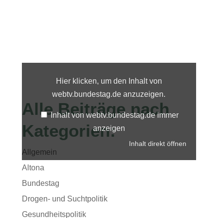
Inhalt
von
webtv.bundestag.de
Hier klicken, um den Inhalt von
anzeigen
webtv.bundestag.de anzuzeigen.
Alle Beiträge nach
Inhalt von webtv.bundestag.de immer
Kategorien:
anzeigen
Inhalt direkt öffnen
Allgemein
Altona
Bundestag
Drogen- und Suchtpolitik
Gesundheitspolitik