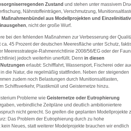
besorgniserregenden Zustand
und stehen unter massivem Dru
erfischung, Nährstoffeinträgen, Verschmutzung, Munitionsaltlast
n
Maßnahmenbündel aus Modellprojekten und Einzelinitiativ
hinausgehen
, nicht der große Wurf.
dere bei den fehlenden Maßnahmen zur Verbesserung der Qualit
 ca. 45 Prozent der deutschen Meeresfläche unter Schutz, fakti
er Meeresstrategie-Rahmenrichtlinie 2008/56/EG oder der Faun
htlinie) jedoch weiterhin unerfüllt. Denn
in diesen
he Nutzungen
erlaubt: Schifffahrt, Wassersport, Fischerei oder a
 in die Natur, die regelmäßig stattfinden. Neben der steigenden
ommen zudem noch Belastungen durch Munitionsaltlasten,
 Schiffsverkehr, Plastikmüll und Geisternetze hinzu.
nisterium Probleme wie
Geisternetze oder Eutrophierung
gaben, verbindliche Zeitpläne und deutlich ambitioniertere
ruch nicht gerecht. So greifen die geplanten Modellprojekte 
kurz: Das Problem der Eutrophierung durch zu hohe
t kein Neues, statt weiterer Modelprojekte brauchen wir endlich