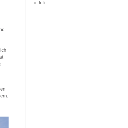
« Juli
ind
lich
at
e
nen.
ern.