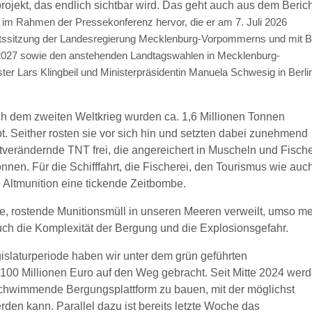
rojekt, das endlich sichtbar wird. Das geht auch aus dem Beric
im Rahmen der Pressekonferenz hervor, die er am 7. Juli 2026
nettssitzung der Landesregierung Mecklenburg-Vorpommerns und mit B
2027 sowie den anstehenden Landtagswahlen in Mecklenburg-
 Lars Klingbeil und Ministerpräsidentin Manuela Schwesig in Berli
 dem zweiten Weltkrieg wurden ca. 1,6 Millionen Tonnen
pt. Seither rosten sie vor sich hin und setzten dabei zunehmend
tverändernde TNT frei, die angereichert in Muscheln und Fisch
en. Für die Schifffahrt, die Fischerei, den Tourismus wie auch
 Altmunition eine tickende Zeitbombe.
ige, rostende Munitionsmüll in unseren Meeren verweilt, umso m
auch die Komplexität der Bergung und die Explosionsgefahr.
gislaturperiode haben wir unter dem grün geführten
100 Millionen Euro auf den Weg gebracht. Seit Mitte 2024 wer
e schwimmende Bergungsplattform zu bauen, mit der möglichst
den kann. Parallel dazu ist bereits letzte Woche das