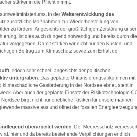
cher stärker in die Pflicht nimmt.
sumweltministeriums, in der
Weiterentwicklung des
utz
zusätzliche Maßnahmen zur Wiederherstellung von
er zu fördern. Angesichts der großflächigen Zerstörung unser
ierung, ist dies auch dringend notwendig und bereits durch di
tur vorgegeben. Damit stärken wir nicht nur den Küsten- und
ichtigen Beitrag zum Klimaschutz sowie zum Erhalt der
pufft
jedoch sehr schnell angesichts der politischen
ktiv untergraben
. Das geplante Unitarisierungsabkommen mit
d klimaschädliche Gasförderung in der Nordsee ebnet, steht in
eck. Aber auch der geplante Einsatz der Risikotechnologie 
ordsee birgt nicht nur ehebliche Risiken für unsere marinen
iewende massive aus und öffnet der fossilen Energieerzeugun
undlegend überarbeitet werden
: Der Meeresschutz verbesser
wird, hier und da bereits bestehende Verpflichtungen endlich