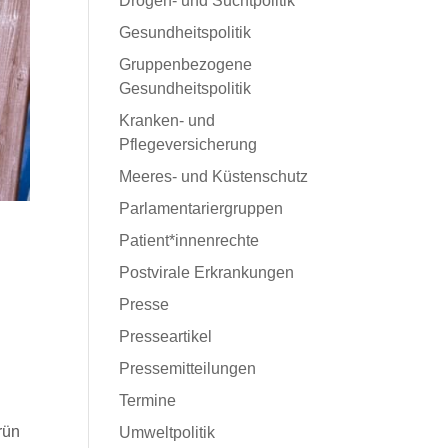
Drogen- und Suchtpolitik
Gesundheitspolitik
Gruppenbezogene
Gesundheitspolitik
Kranken- und
Pflegeversicherung
Meeres- und Küstenschutz
Parlamentariergruppen
Patient*innenrechte
Postvirale Erkrankungen
Presse
Presseartikel
Pressemitteilungen
Termine
rün
Umweltpolitik