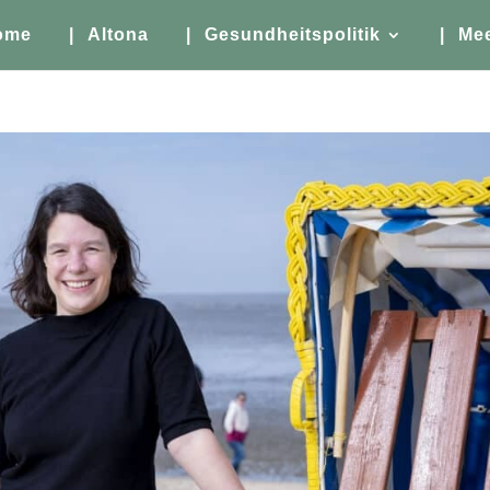
ome
| Altona
| Gesundheitspolitik
| Me