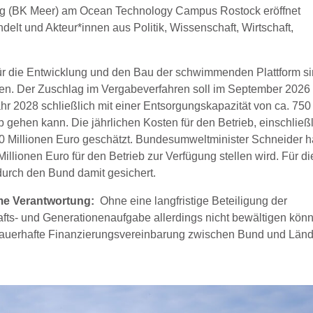
 (BK Meer) am Ocean Technology Campus Rostock eröffnet
elt und Akteur*innen aus Politik, Wissenschaft, Wirtschaft,
r die Entwicklung und den Bau der schwimmenden Plattform s
en. Der Zuschlag im Vergabeverfahren soll im September 2026
hr 2028 schließlich mit einer Entsorgungskapazität von ca. 750
b gehen kann. Die jährlichen Kosten für den Betrieb, einschließ
 Millionen Euro geschätzt. Bundesumweltminister Schneider h
Millionen Euro für den Betrieb zur Verfügung stellen wird. Für di
durch den Bund damit gesichert.
e Verantwortung:
Ohne eine langfristige Beteiligung der
ts- und Generationenaufgabe allerdings nicht bewältigen kön
, dauerhafte Finanzierungsvereinbarung zwischen Bund und Länd