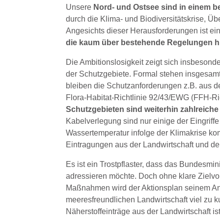
Unsere
Nord- und Ostsee sind in einem 
durch die Klima- und Biodiversitätskrise, Üb
Angesichts dieser Herausforderungen ist ei
die kaum über bestehende Regelungen 
Die Ambitionslosigkeit zeigt sich insbeson
der Schutzgebiete. Formal stehen insgesamt
bleiben die Schutzanforderungen z.B. aus d
Flora-Habitat-Richtlinie 92/43/EWG (FFH-Ric
Schutzgebieten sind weiterhin zahlreic
Kabelverlegung sind nur einige der Eingriffe
Wassertemperatur infolge der Klimakrise k
Eintragungen aus der Landwirtschaft und dem
Es ist ein Trostpflaster, dass das Bundesmi
adressieren möchte. Doch ohne klare Zielvor
Maßnahmen wird der Aktionsplan seinem Ansp
meeresfreundlichen Landwirtschaft viel zu 
Näherstoffeinträge aus der Landwirtschaft is