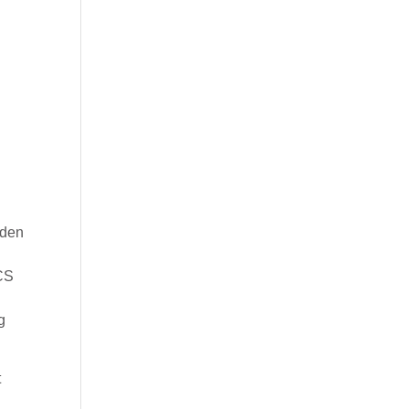
e
 den
CCS
g
t