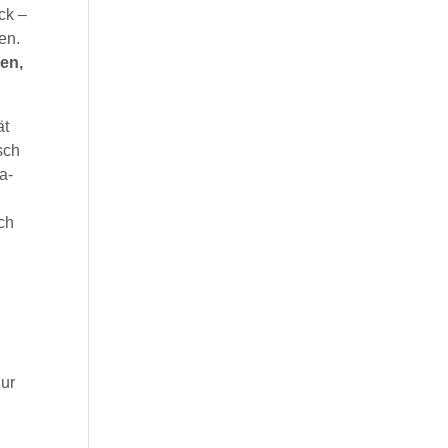
ck –
en.
en,
ät
sch
a-
uch
zur