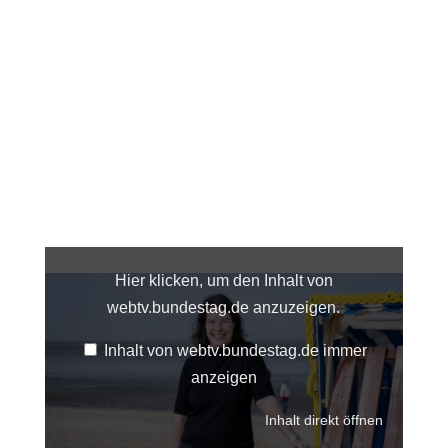
Inhalt
von
webtv.bundestag.de
Hier klicken, um den Inhalt von
anzeigen
webtv.bundestag.de anzuzeigen.
Inhalt von webtv.bundestag.de immer
anzeigen
Inhalt direkt öffnen