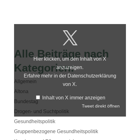
Inhalt
von
X
anzeigen
Alle Beiträge nach
Hier klicken, um den Inhalt von X
Kategorien:
anzuzeigen.
Erfahre mehr in der
Datenschutzerklärung
Allgemein
von X
.
Altona
Inhalt von X immer anzeigen
Bundestag
Tweet direkt öffnen
Drogen- und Suchtpolitik
Gesundheitspolitik
Gruppenbezogene Gesundheitspolitik