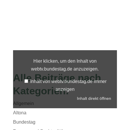
Inhalt
von
webtv.bundestag.de
Hier klicken, um den Inhalt von
anzeigen
webtv.bundestag.de anzuzeigen.
Alle Beiträge nach
Inhalt von webtv.bundestag.de immer
Kategorien:
anzeigen
Inhalt direkt öffnen
Allgemein
Altona
Bundestag