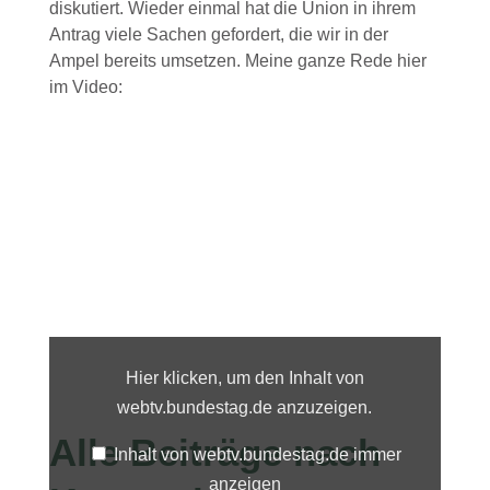
diskutiert. Wieder einmal hat die Union in ihrem
Antrag viele Sachen gefordert, die wir in der
Ampel bereits umsetzen. Meine ganze Rede hier
im Video:
Inhalt
von
webtv.bundestag.de
Hier klicken, um den Inhalt von
anzeigen
webtv.bundestag.de anzuzeigen.
Alle Beiträge nach
Inhalt von webtv.bundestag.de immer
anzeigen