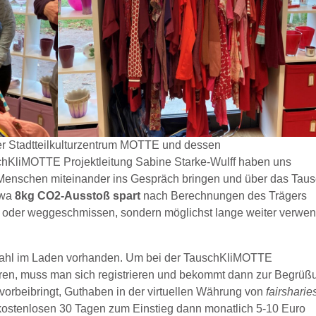
er Stadtteilkulturzentrum MOTTE und dessen
chKliMOTTE Projektleitung Sabine Starke-Wulff haben uns
: Menschen miteinander ins Gespräch bringen und über das Tau
twa
8kg CO2-Ausstoß spart
nach Berechnungen des Trägers
ft oder weggeschmissen, sondern möglichst lange weiter verwe
swahl im Laden vorhanden. Um bei der TauschKliMOTTE
ren, muss man sich registrieren und bekommt dann zur Begrüß
vorbeibringt, Guthaben in der virtuellen Währung von
fairsharie
ostenlosen 30 Tagen zum Einstieg dann monatlich 5-10 Euro