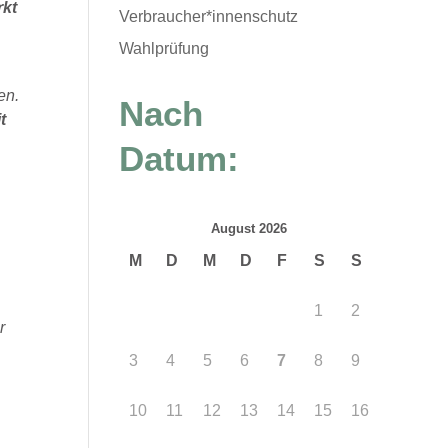
rkt
Verbraucher*innenschutz
Wahlprüfung
en.
Nach
t
Datum:
August 2026
M
D
M
D
F
S
S
s
1
2
r
3
4
5
6
7
8
9
10
11
12
13
14
15
16