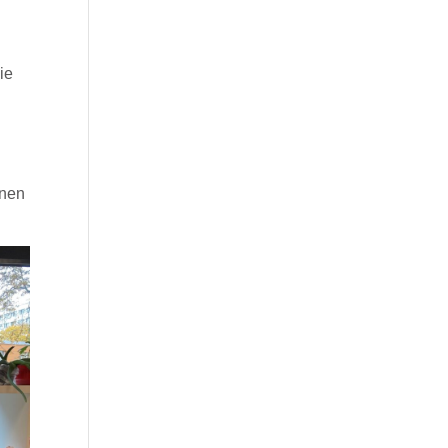
ie
inen