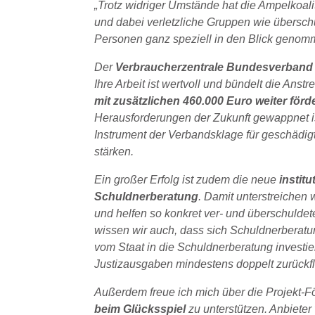
„Trotz widriger Umstände hat die Ampelkoal
und dabei verletzliche Gruppen wie übersch
Personen ganz speziell in den Blick genom
Der
Verbraucherzentrale Bundesverban
Ihre Arbeit ist wertvoll und bündelt die Ans
mit zusätzlichen 460.000 Euro weiter förd
Herausforderungen der Zukunft gewappnet is
Instrument der Verbandsklage für geschädi
stärken.
Ein großer Erfolg ist zudem die neue
institu
Schuldnerberatung
. Damit unterstreichen 
und helfen so konkret ver- und überschuldet
wissen wir auch, dass sich Schuldnerberatu
vom Staat in die Schuldnerberatung investi
Justizausgaben mindestens doppelt zurückfl
Außerdem freue ich mich über die Projekt-F
beim Glücksspiel
zu unterstützen. Anbieter