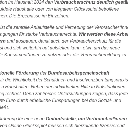
ition im Haushalt 2024 den
Verbraucherschutz deutlich gestä
uldete Haushalte oder von illegalem Glücksspiel betroffene
men. Die Ergebnisse im Einzelnen:
d
ist die zentrale Anlaufstelle und Vertretung der Verbraucher*inn
trengungen für starke Verbraucherrechte.
Wir werden diese Arbei
ern
und ausbauen, damit auch der Verbraucherschutz für die
t und sich weiterhin gut aufstellen kann, etwa um das neue
gte Konsument*innen zu nutzen oder die Verbraucherbildung zu
tionelle Förderung
der
Bundesarbeitsgemeinschaft
wir die Wichtigkeit der Schuldner- und Insolvenzberatungspraxi
en Haushalten. Neben der individuellen Hilfe in Notsituationen
ng rechnet. Denn zahlreiche Untersuchungen zeigen, dass jede
erte Euro durch erhebliche Einsparungen bei den Sozial- und
ießt.
örderung für eine neue
Ombudsstelle, um Verbraucher*innen
 von Online-Glücksspiel müssen sich hierzulande lizensierend