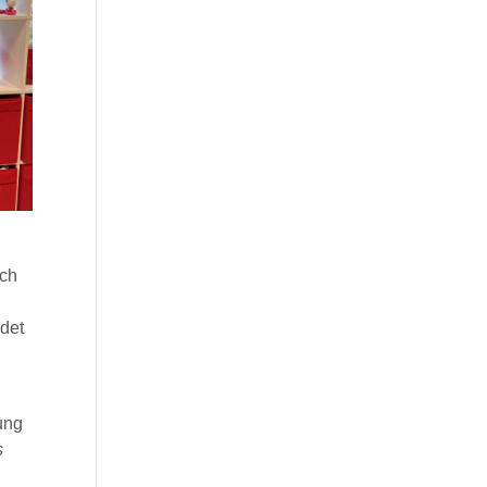
sch
ndet
ung
s