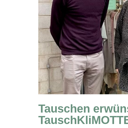
Tauschen erwüns
TauschKliMOTT