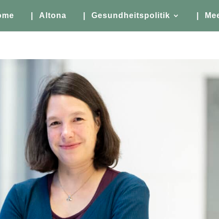
ome
| Altona
| Gesundheitspolitik
| Me