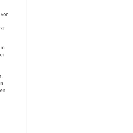
e von
rst
im
ei
n
.
in
nen