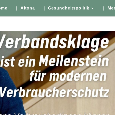
ome
| Altona
| Gesundheitspolitik
| Me