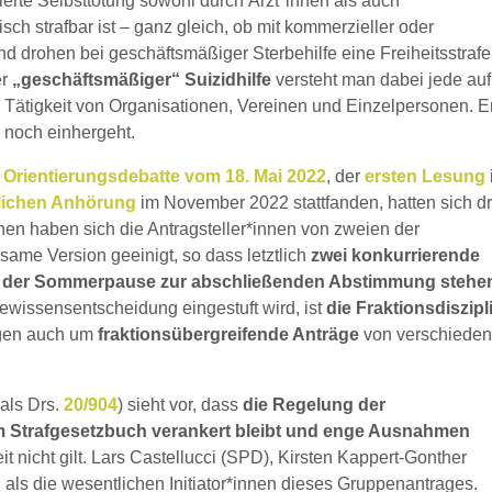
ierte Selbsttötung sowohl durch Ärzt*innen als auch
ch strafbar ist – ganz gleich, ob mit kommerzieller oder
d drohen bei geschäftsmäßiger Sterbehilfe eine Freiheitsstraf
er
„geschäftsmäßiger“ Suizidhilfe
versteht man dabei jede auf
e Tätigkeit von Organisationen, Vereinen und Einzelpersonen. E
n noch einhergeht.
r
Orientierungsdebatte vom 18. Mai 2022
, der
ersten Lesung
tlichen Anhörung
im November 2022 stattfanden, hatten sich dr
chen haben sich die Antragsteller*innen von zweien der
same Version geeinigt, so dass letztlich
zwei konkurrierende
or der Sommerpause zur abschließenden Abstimmung stehe
ewissensentscheidung eingestuft wird, ist
die Fraktionsdiszipl
rägen auch um
fraktionsübergreifende Anträge
von verschiede
als Drs.
20/904
) sieht vor, dass
die Regelung der
im Strafgesetzbuch verankert bleibt und enge Ausnahmen
eit nicht gilt. Lars Castellucci (SPD), Kirsten Kappert-Gonther
als die wesentlichen Initiator*innen dieses Gruppenantrages.