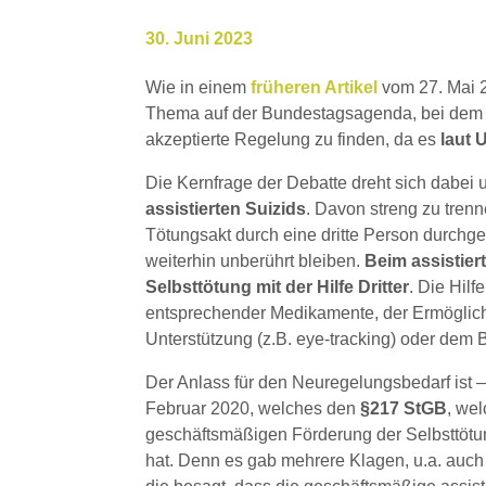
30. Juni 2023
Wie in einem
früheren Artikel
vom 27. Mai 20
Thema auf der Bundestagsagenda, bei dem da
akzeptierte Regelung zu finden, da es
laut 
Die Kernfrage der Debatte dreht sich dabei
assistierten Suizids
. Davon streng zu tren
Tötungsakt durch eine dritte Person durchge
weiterhin unberührt bleiben.
Beim assistier
Selbsttötung mit der Hilfe Dritter
. Die Hil
entsprechender Medikamente, der Ermöglich
Unterstützung (z.B. eye-tracking) oder dem
Der Anlass für den Neuregelungsbedarf ist 
Februar 2020, welches den
§217 StGB
, wel
geschäftsmäßigen Förderung der Selbsttötung
hat. Denn es gab mehrere Klagen, u.a. auc