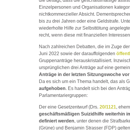
die besagt, dass die geschäftsmäßige assist
Einzelpersonen und Organisationen kategoris
nichtkommerzieller Absicht. Dementsprechen
bis zu drei Jahren oder eine Geldstrafe. Unt
wiederholte Hilfe zur Selbsttötung angelegt
recht, wenn diese mit finanziellen Interesse
Nach zahlreichen Debatten, die im Zuge de
Juni 2022 sowie der darauffolgenden
öffen
Gruppenanträge herauskristallisiert. Inzwis
ursprünglichen drei Anträge auf eine gemein
Anträge in der letzten Sitzungswoche v
Da es sich um ein Thema handelt, das als G
aufgehoben
. Es handelt sich bei den Ant
Parlamentariergruppen:
Der eine Gesetzentwurf (Drs.
20/1121
, ehem
geschäftsmäßigen Suizidhilfe weiterhin 
definiert werden
, unter denen die Strafbark
(Grüne) und Benjamin Strasser (FDP) gelten 