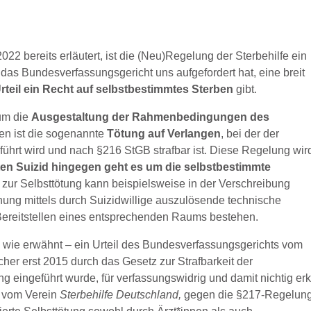
22 bereits erläutert, ist die (Neu)Regelung der Sterbehilfe ein
s Bundesverfassungsgericht uns aufgefordert hat, eine breit
Urteil ein Recht auf selbstbestimmtes Sterben
gibt.
 um die
Ausgestaltung der Rahmenbedingungen des
nen ist die sogenannte
Tötung auf Verlangen
, bei der der
führt wird und nach §216 StGB strafbar ist. Diese Regelung wir
ten Suizid hingegen geht es um die selbstbestimmte
fe zur Selbsttötung kann beispielsweise in der Verschreibung
ung mittels durch Suizidwillige auszulösende technische
 Bereitstellen eines entsprechenden Raums bestehen.
– wie erwähnt – ein Urteil des Bundesverfassungsgerichts vom
cher erst 2015 durch das Gesetz zur Strafbarkeit der
 eingeführt wurde, für verfassungswidrig und damit nichtig erk
h vom Verein
Sterbehilfe Deutschland,
gegen die §217-Regelung