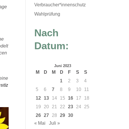
Verbraucher*innenschutz
lage
Wahlprüfung
Nach
he
Datum:
delt
ncen
Juni 2023
M
D
M
D
F
S
S
eine
1
2
3
4
stiz
5
6
7
8
9
10
11
12
13
14
15
16
17
18
19
20
21
22
23
24
25
26
27
28
29
30
« Mai
Juli »