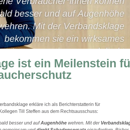
e ist ein Meilenstein fü
aucherschutz
bandsklage erkläre ich als Berichterstatterin für
ollegen Till Steffen aus dem Rechtsausschuss:
bald besser und auf
Augenhöhe
wehren. Mit der
Verbandskla
um gemeinsam und
direkt Schadensersatz
einzufordern. Bisher