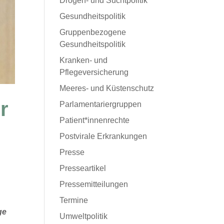
Drogen- und Suchtpolitik
Gesundheitspolitik
Gruppenbezogene
Gesundheitspolitik
Kranken- und
Pflegeversicherung
Meeres- und Küstenschutz
r
Parlamentariergruppen
Patient*innenrechte
Postvirale Erkrankungen
Presse
Presseartikel
Pressemitteilungen
Termine
ge
Umweltpolitik