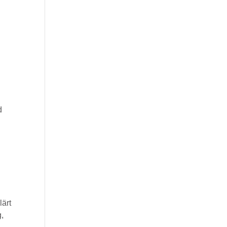
d
lärt
,