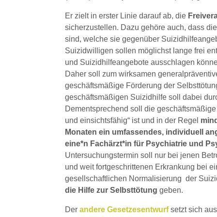
Er zielt in erster Linie darauf ab, die
Freiver
sicherzustellen. Dazu gehöre auch, dass di
sind, welche sie gegenüber Suizidhilfeange
Suizidwilligen sollen möglichst lange frei 
und Suizidhilfeangebote ausschlagen können
Daher soll zum wirksamen generalpräventive
geschäftsmäßige Förderung der Selbsttötung g
geschäftsmäßigen Suizidhilfe soll dabei d
Dementsprechend soll die geschäftsmäßige Sui
und einsichtsfähig“ ist und in der Regel
mind
Monaten ein umfassendes, individuell a
eine*n Fachärzt*in für Psychiatrie und P
Untersuchungstermin soll nur bei jenen Betro
und weit fortgeschrittenen Erkrankung bei 
gesellschaftlichen Normalisierung der Suizi
die Hilfe zur Selbsttötung
geben.
Der
andere Gesetzesentwurf
setzt sich a