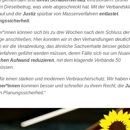
im Dieselbetrug, was viele abgeschreckt hat. Mit der Verbandsk
aut und die
Justiz
spürbar von Massenverfahren
entlastet
.
gssicherheit
.
er*innen können sich bis zu drei Wochen nach dem Schluss der
e anschließen. Hier konnten wir in den Verhandlungen deutlic
wir die Verabredung, das ähnliche Sachverhalte besser gebün
 Verfahren geführt werden müssen, deren Fälle sich nur um Nua
chen Aufwand reduzieren
, mit dem klagende Verbände 50
müssen.
 für einen starken und modernen Verbraucherschutz. Wir haben 
her*innen
kommen besser und schneller zu ihrem Recht, die
Ju
n Planungssicherheit.“