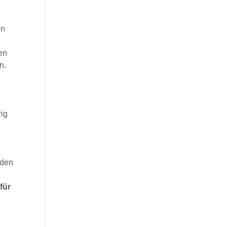
en
ren
n.
e
rig
nden
für