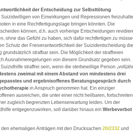
antwortlichkeit der Entscheidung zur Selbsttötung
e Suizidwilligen von Einwirkungen und Repressionen freizuhalt
boten in eine Rechtfertigungslage bringen könnten. Die
entscheiden können, d.h. auch vorherige Entscheidungen revidie
, ohne das Gefühl zu haben, sich dafür rechtfertigen zu müsse
n Schutz der Freiverantwortlichkeit der Suizidentscheidung di
rundsätzlich strafbar sein. Die Möglichkeit der straffreien
urch Ausnahmeregelungen von diesem Grundsatz gegeben sein.
zidhilfe straffrei sein, wenn die sterbewillige Person „volljäh
estens zweimal mit einem Abstand von mindestens drei
ngepasstes und ergebnisoffenes Beratungsgespräch durch
sychotherapie
in Anspruch genommen hat. Ein einziger
ffenen ausreichen, die unter einer nicht heilbaren, fortschreite
einer zugleich begrenzten Lebenserwartung leiden. Um der
dhilfe entgegenzuwirken, soll darüber hinaus ein
Werbeverbot 
us den ehemaligen Anträgen mit den Drucksachen
20/2332
und