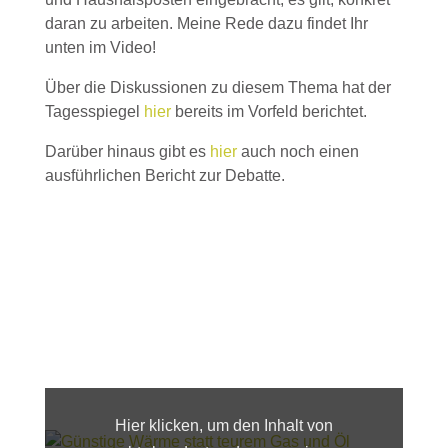
daran zu arbeiten. Meine Rede dazu findet Ihr
unten im Video!
Über die Diskussionen zu diesem Thema hat der
Tagesspiegel
hier
bereits im Vorfeld berichtet.
Darüber hinaus gibt es
hier
auch noch einen
ausführlichen Bericht zur Debatte.
Inhalt
von
webtv.bundestag.de
Hier klicken, um den Inhalt von
anzeigen