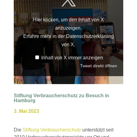
anzeigen
Hier klicken, um den Inhalt von X
anzuzeigen.
Erfahre mehr in der
Datenschutzerklärung
von X
.
Inhalt von X immer anzeigen
Tweet direkt öffnen
Stiftung Verbraucherschutz zu Besuch in
Hamburg
3. Mai 2023
Die
Stiftung Verbraucherschutz
unterstützt seit