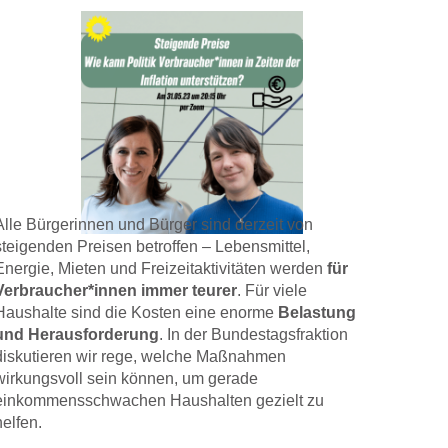
Alle Bürgerinnen und Bürger sind derzeit von
steigenden Preisen betroffen – Lebensmittel,
Energie, Mieten und Freizeitaktivitäten werden
für
Verbraucher*innen immer teurer
. Für viele
Haushalte sind die Kosten eine enorme
Belastung
und Herausforderung
. In der Bundestagsfraktion
diskutieren wir rege, welche Maßnahmen
wirkungsvoll sein können, um gerade
einkommensschwachen Haushalten gezielt zu
helfen.