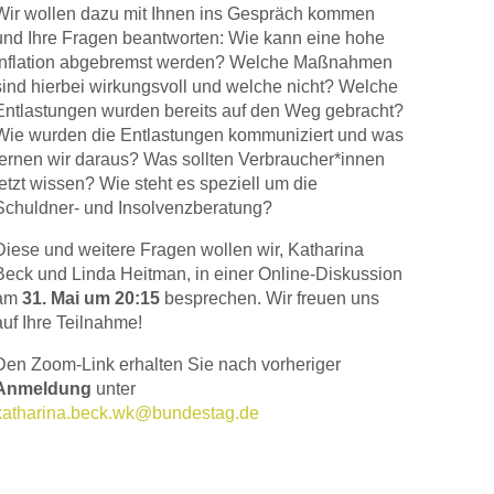
Wir wollen dazu mit Ihnen ins Gespräch kommen
und Ihre Fragen beantworten:
Wie kann eine hohe
Inflation abgebremst werden? Welche Maßnahmen
sind hierbei wirkungsvoll und welche nicht? Welche
Entlastungen wurden bereits auf den Weg gebracht?
Wie wurden die Entlastungen kommuniziert und was
lernen wir daraus? Was sollten Verbraucher*innen
jetzt wissen? Wie steht es speziell um die
Schuldner- und Insolvenzberatung?
Diese und weitere Fragen wollen wir, Katharina
Beck und Linda Heitman, in einer Online-Diskussion
am
31. Mai um 20:15
besprechen. Wir freuen uns
auf Ihre Teilnahme!
Den Zoom-Link erhalten Sie nach vorheriger
Anmeldung
unter
katharina.beck.wk@bundestag.de