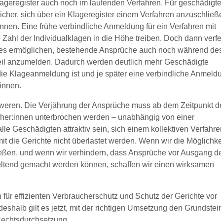
ageregister auch noch im laufenden Verfahren. Für geschädigt
sicher, sich über ein Klageregister einem Verfahren anzuschließ
önnen. Eine frühe verbindliche Anmeldung für ein Verfahren mit
ahl der Individualklagen in die Höhe treiben. Doch dann verfe
n es ermöglichen, bestehende Ansprüche auch noch während de
eil anzumelden. Dadurch werden deutlich mehr Geschädigte
er die Klageanmeldung ist und je später eine verbindliche Anmeld
:innen.
weren. Die Verjährung der Ansprüche muss ab dem Zeitpunkt d
cher:innen unterbrochen werden – unabhängig von einer
le Geschädigten attraktiv sein, sich einem kollektiven Verfahr
it die Gerichte nicht überlastet werden. Wenn wir die Möglichke
ließen, und wenn wir verhindern, dass Ansprüche vor Ausgang d
geltend gemacht werden können, schaffen wir einen wirksamen
 für effizienten Verbraucherschutz und Schutz der Gerichte vor
halb gilt es jetzt, mit der richtigen Umsetzung den Grundstei
 Rechtsdurchsetzung.