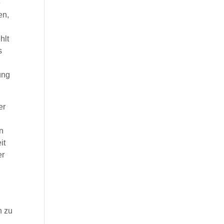
e
en,
hlt
s
ung
er
en
it
er
n zu