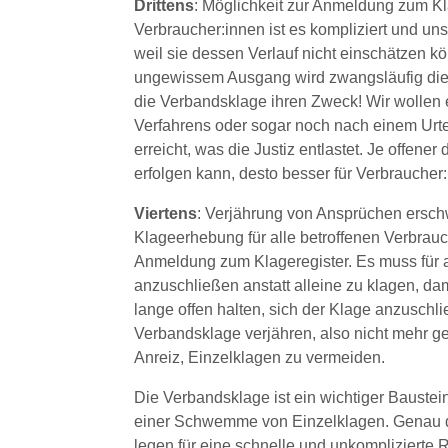
Drittens
: Möglichkeit zur Anmeldung zum Kl
Verbraucher:innen ist es kompliziert und un
weil sie dessen Verlauf nicht einschätzen k
ungewissem Ausgang wird zwangsläufig die Z
die Verbandsklage ihren Zweck! Wir wolle
Verfahrens oder sogar noch nach einem Urt
erreicht, was die Justiz entlastet. Je offen
erfolgen kann, desto besser für Verbraucher
Viertens
: Verjährung von Ansprüchen ersch
Klageerhebung für alle betroffenen Verbrau
Anmeldung zum Klageregister. Es muss für al
anzuschließen anstatt alleine zu klagen, dam
lange offen halten, sich der Klage anzusch
Verbandsklage verjähren, also nicht mehr 
Anreiz, Einzelklagen zu vermeiden.
Die Verbandsklage ist ein wichtiger Baustein
einer Schwemme von Einzelklagen. Genau des
legen für eine schnelle und unkomplizierte