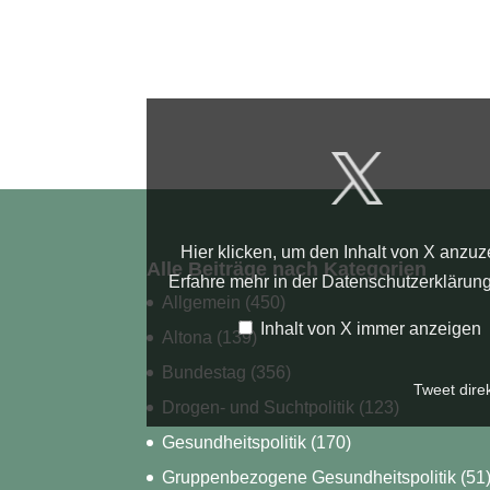
Inhalt
von
X
anzeigen
Hier klicken, um den Inhalt von X anzuz
Alle Beiträge nach Kategorien
Erfahre mehr in der
Datenschutzerklärun
Allgemein
(450)
Inhalt von X immer anzeigen
Altona
(139)
Bundestag
(356)
Tweet dire
Drogen- und Suchtpolitik
(123)
Gesundheitspolitik
(170)
Gruppenbezogene Gesundheitspolitik
(51