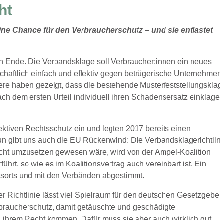
ht
eine Chance für den Verbraucherschutz – und sie entlastet
in Ende. Die Verbandsklage soll Verbraucher:innen ein neues
haftlich einfach und effektiv gegen betrügerische Unternehme
e haben gezeigt, dass die bestehende Musterfeststellungskla
ach dem ersten Urteil individuell ihren Schadensersatz einklag
lektiven Rechtsschutz ein und legten 2017 bereits einen
un gibt uns auch die EU Rückenwind: Die Verbandsklagerichtlin
Recht umzusetzen gewesen wäre, wird von der Ampel-Koalition
hrt, so wie es im Koalitionsvertrag auch vereinbart ist. Ein
ssorts und mit den Verbänden abgestimmt.
r Richtlinie lässt viel Spielraum für den deutschen Gesetzgebe
rbraucherschutz, damit getäuschte und geschädigte
 ihrem Recht kommen. Dafür muss sie aber auch wirklich gut