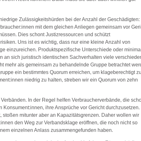
niedrige Zulässigkeitshürden bei der Anzahl der Geschädigten: 
rbraucher:innen mit dem gleichen Anliegen gemeinsam vor Geri
 müssen. Dies schont Justizressourcen und schützt
siken. Uns ist es wichtig, dass nur eine kleine Anzahl von
age einzureichen. Produktspezifische Unterschiede oder minima
n sich juristisch identischen Sachverhalten viele verschiede
ht mehr als gemeinsam zu behandelnde Gruppe betrachtet wer
ruppe ein bestimmtes Quorum erreichen, um klageberechtigt z
ent:innen niedrig zu halten, streben wir ein Quorum von zehn
 Verbänden. In der Regel helfen Verbraucherverbände, die sch
gten Konsument:innen, ihre Ansprüche vor Gericht durchzusetzen.
it, stoßen mitunter aber an Kapazitätsgrenzen. Daher wollen wir
nnen den Weg zur Verbandsklage eröffnen, die noch nicht so
zu einem einzelnen Anlass zusammengefunden haben.