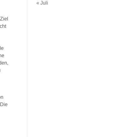
« Juli
Ziel
cht
le
ne
den,
u
on
 Die