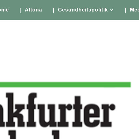
ome
| Altona
| Gesundheitspolitik
| Me