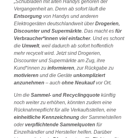
„Schubladen mit alten Handys gehören der
Vergangenheit an. Denn ab sofort läuft die
Entsorgung
von Handys und anderen
Elektrogeräten deutschlandweit über
Drogerien,
Discounter und Supermärkte
. Das macht es
für
Verbraucher*innen viel einfacher
. Und es schont
die
Umwelt
, weil dadurch ab sofort hoffentlich
mehr recycelt wird. Jetzt sind Drogerien,
Discounter und Supermärkte am Zug, ihre
Kund*innen zu
informieren
, zur Rückgabe zu
motivieren
und die Geräte
unkompliziert
anzunehmen
– auch
ohne Neukauf
vor Ort.
Um die
Sammel- und Recyclingquote
künftig
noch weiter zu erhöhen, könnten zudem eine
Rücknahmepflicht für alle Verkaufsstellen, eine
einheitliche Kennzeichnung
der Sammelstellen
oder
verpflichtende Sammelquoten
für
Einzelhändler und Hersteller helfen. Darüber