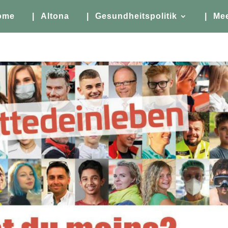
ome
| Altona
| Gesundheitspolitik
| Me