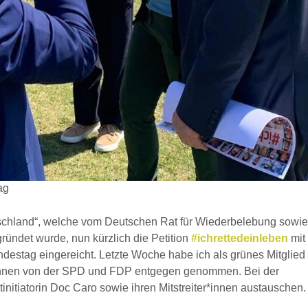
ag
utschland“, welche vom Deutschen Rat für Wiederbelebung sowi
gründet wurde, nun kürzlich die Petition
#ichrettedeinleben
mit 
estag eingereicht. Letzte Woche habe ich als grünes Mitglied
g*innen von der SPD und FDP entgegen genommen. Bei der
initiatorin Doc Caro sowie ihren Mitstreiter*innen austauschen.