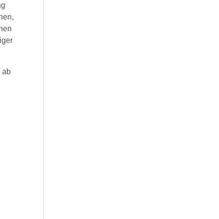
ng
nen,
chen
iger
, ab