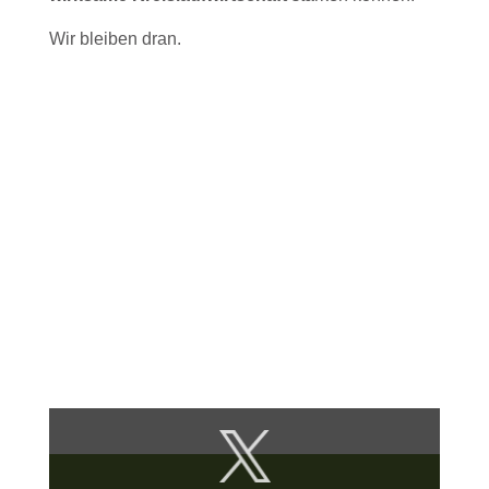
Wir bleiben dran.
Inhalt
von
X
anzeigen