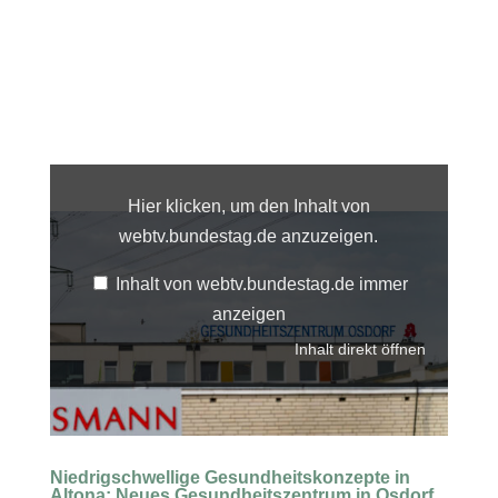
Inhalt
von
webtv.bundestag.de
Hier klicken, um den Inhalt von
anzeigen
webtv.bundestag.de anzuzeigen.
Inhalt von webtv.bundestag.de immer
anzeigen
Inhalt direkt öffnen
Niedrigschwellige Gesundheitskonzepte in
Altona: Neues Gesundheitszentrum in Osdorf