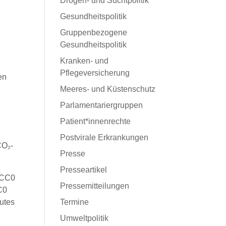
Drogen- und Suchtpolitik
Gesundheitspolitik
Gruppenbezogene
Gesundheitspolitik
Kranken- und
Pflegeversicherung
en
Meeres- und Küstenschutz
Parlamentariergruppen
Patient*innenrechte
Postvirale Erkrankungen
CO₂-
Presse
.
Presseartikel
Pressemitteilungen
C0
gutes
Termine
Umweltpolitik