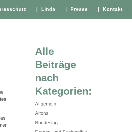
eresschutz
| Linda
| Presse
| Kontakt
Alle
Beiträge
nach
Kategorien:
ue
tes
Allgemein
Altona
das
Bundestag
mmen