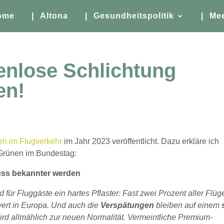
ome
| Altona
| Gesundheitspolitik
| Me
enlose Schlichtung
en!
en im Flugverkehr
im Jahr 2023 veröffentlicht. Dazu erkläre ich
r Grünen im Bundestag:
uss bekannter werden
für Fluggäste ein hartes Pflaster: Fast zwei Prozent aller Flüg
nwert in Europa. Und auch die
Verspätungen
bleiben auf einem
rd allmählich zur neuen Normalität. Vermeintliche Premium-