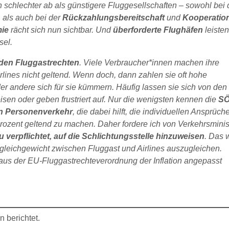
 schlechter ab als günstigere Fluggesellschaften – sowohl bei 
, als auch bei der
Rückzahlungsbereitschaft
und
Kooperatio
mie
rächt sich nun sichtbar. Und
überforderte Flughäfen
leiste
sel.
 den Fluggastrechten
. Viele Verbraucher*innen machen ihre
lines nicht geltend. Wenn doch, dann zahlen sie oft hohe
oder andere sich für sie kümmern. Häufig lassen sie sich von den
sen oder geben frustriert auf. Nur die wenigsten kennen die
SÖ
hen Personenverkehr
, die dabei hilft, die individuellen Ansprüch
ozent geltend zu machen. Daher fordere ich von Verkehrsminis
u verpflichtet, auf die Schlichtungsstelle hinzuweisen
. Das 
ungleichgewicht zwischen Fluggast und Airlines auszugleichen.
s der EU-Fluggastrechteverordnung der Inflation angepasst
n berichtet.