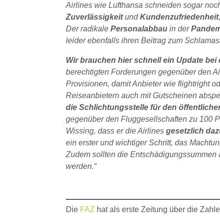
Airlines wie Lufthansa schneiden sogar noch
Zuverlässigkeit
und
Kundenzufriedenheit
Der radikale
Personalabbau
in der
Pande
leider ebenfalls ihren Beitrag zum Schlamas
Wir brauchen hier schnell ein Update bei
berechtigten Forderungen gegenüber den Air
Provisionen, damit Anbieter wie flightright 
Reiseanbietern auch mit Gutscheinen abspei
die Schlichtungsstelle für den öffentlic
gegenüber den Fluggesellschaften zu 100 Pr
Wissing, dass er die Airlines
gesetzlich daz
ein erster und wichtiger Schritt, das Macht
Zudem sollten die Entschädigungssummen au
werden.“
Die
FAZ
hat als erste Zeitung über die Zahle