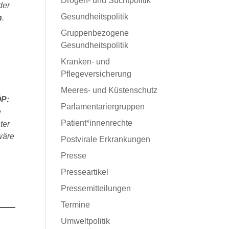
Drogen- und Suchtpolitik
der
Gesundheitspolitik
n
.
n
Gruppenbezogene
Gesundheitspolitik
Kranken- und
Pflegeversicherung
Meeres- und Küstenschutz
P:
Parlamentariergruppen
e
Patient*innenrechte
ter
wäre
Postvirale Erkrankungen
Presse
Presseartikel
Pressemitteilungen
Termine
Umweltpolitik