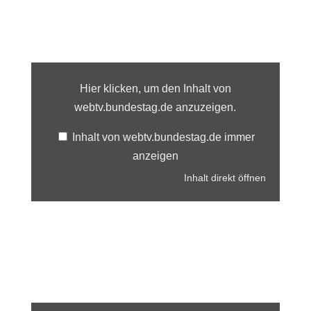
Inhalt
von
webtv.bundestag.de
Hier klicken, um den Inhalt von
anzeigen
webtv.bundestag.de anzuzeigen.
Inhalt von webtv.bundestag.de immer
anzeigen
Inhalt direkt öffnen
Inhalt