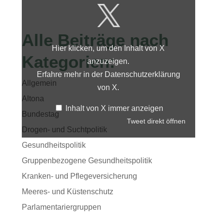
von
X
anzeigen
Alle Beiträge nach
Hier klicken, um den Inhalt von X
Kategorien:
anzuzeigen.
Erfahre mehr in der
Datenschutzerklärung
Allgemein
von X
.
Altona
Inhalt von X immer anzeigen
Bundestag
Tweet direkt öffnen
Drogen- und Suchtpolitik
Gesundheitspolitik
Gruppenbezogene Gesundheitspolitik
Kranken- und Pflegeversicherung
Meeres- und Küstenschutz
Parlamentariergruppen