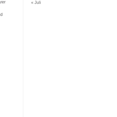
rer
« Juli
nd