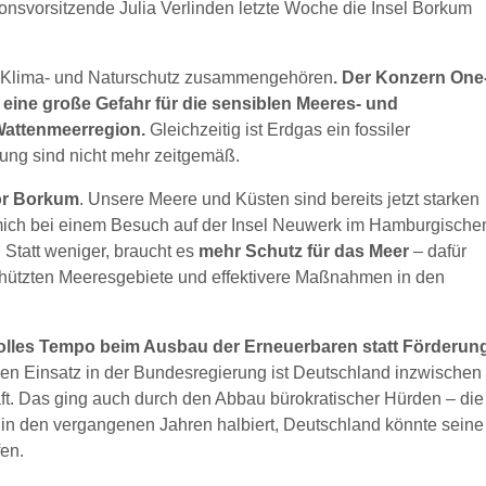
onsvorsitzende Julia Verlinden letzte Woche die Insel Borkum
 wie Klima- und Naturschutz zusammengehören
. Der Konzern One
– eine große Gefahr für die sensiblen Meeres- und
Wattenmeerregion.
Gleichzeitig ist Erdgas ein fossiler
rung sind nicht mehr zeitgemäß.
or Borkum
. Unsere Meere und Küsten sind bereits jetzt starken
mich bei einem Besuch auf der Insel Neuwerk im Hamburgische
. Statt weniger, braucht es
mehr Schutz für das Meer
– dafür
chützten Meeresgebiete und effektivere Maßnahmen in den
lles Tempo beim Ausbau der Erneuerbaren statt Förderun
en Einsatz in der Bundesregierung ist Deutschland inzwischen
t. Das ging auch durch den Abbau bürokratischer Hürden – die
in den vergangenen Jahren halbiert, Deutschland könnte seine
fen.