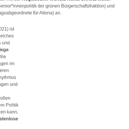
nior*innenpolitik der grünen Bürgerschaftsfraktion) und
sabgeordnete für Altona) an.
21) ist
elches
s und
lege
Wie
ngen im
deren
Rhythmus
ragen und
ollen
n Politik
zen kann,
stenlose