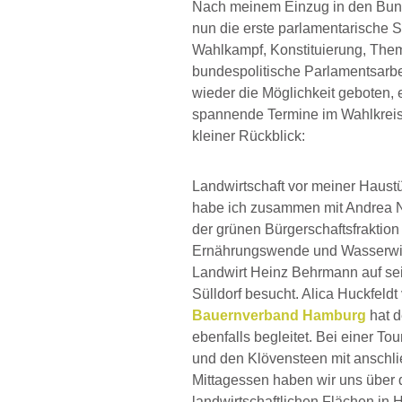
Nach meinem Einzug in den Bunde
nun die erste parlamentarisch
Wahlkampf, Konstituierung, Them
bundespolitische Parlamentsarbei
wieder die Möglichkeit geboten, e
spannende Termine im Wahlkreis
kleiner Rückblick:
Landwirtschaft vor meiner Haustü
habe ich zusammen mit Andrea 
der grünen Bürgerschaftsfraktion f
Ernährungswende und Wasserwir
Landwirt Heinz Behrmann auf se
Sülldorf besucht. Alica Huckfeld
Bauernverband Hamburg
hat d
ebenfalls begleitet. Bei einer Tou
und den Klövensteen mit ansch
Mittagessen haben wir uns über 
landwirtschaftlichen Flächen in