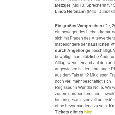
Metzger
(MdHB, Sprecherin für Se
Linda Heitmann
(MdB, Bundestag
Ein großes Versprechen
(De, 20
ein bewegendes Liebesdrama, w
sich mit Fragen des Älterwerden
insbesondere der
häuslichen Pf
durch Angehörige
beschäftigt. 
bewältigt man plötzliche Änderu
Alltag, wenn jemand auf den an
angewiesen ist der jahrelange 
aus dem Takt fällt? Mit diesen F
noch viel mehr beschäftigt sich
Regisseurin Wendla Nölle. Wir w
zudem darüber sprechen, inwiefer
hier insgesamt sinnvoll unterstüt
ohne bevormundend zu sein.
Ko
Tickets gibt es
hier
.