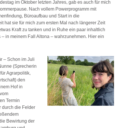
stag im Oktober letzten Jahres, gab es auch für mich
e Sommerpause. Nach vollem Powerprogramm mit
enfindung, Büroaufbau und Start in die
t hat sie für mich zum ersten Mal nach längerer Zeit
twas Kraft zu tanken und in Ruhe ein paar inhaltlich
 – in meinem Fall Altona – wahrzunehmen. Hier ein
r – Schon im Juli
Nunne (Sprecherin
ür Agrarpolitik,
tschaft) den
inem Hof in
t vom
en Termin
r durch die Felder
ließendem
die Bewirtung der
 Hamburg und