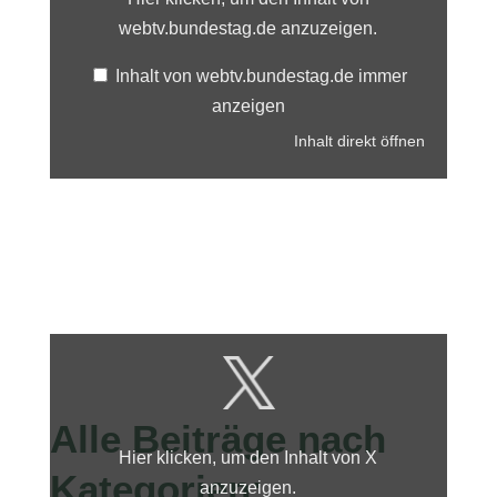
anzeigen
webtv.bundestag.de anzuzeigen.
Inhalt von webtv.bundestag.de immer
anzeigen
Inhalt direkt öffnen
Inhalt
von
X
anzeigen
Alle Beiträge nach
Hier klicken, um den Inhalt von X
Kategorien:
anzuzeigen.