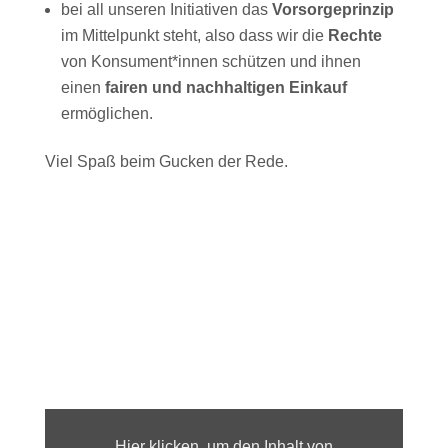
bei all unseren Initiativen das
Vorsorgeprinzip
im Mittelpunkt steht, also dass wir die
Rechte
von Konsument*innen schützen und ihnen
einen
fairen und nachhaltigen Einkauf
ermöglichen.
Viel Spaß beim Gucken der Rede.
Inhalt
von
webtv.bundestag.de
Hier klicken, um den Inhalt von