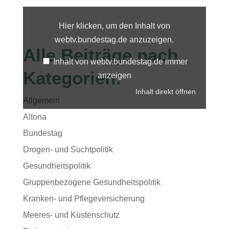
Inhalt
von
webtv.bundestag.de
Hier klicken, um den Inhalt von
anzeigen
webtv.bundestag.de anzuzeigen.
Alle Beiträge nach
Inhalt von webtv.bundestag.de immer
Kategorien:
anzeigen
Inhalt direkt öffnen
Allgemein
Altona
Bundestag
Drogen- und Suchtpolitik
Gesundheitspolitik
Gruppenbezogene Gesundheitspolitik
Kranken- und Pflegeversicherung
Meeres- und Küstenschutz