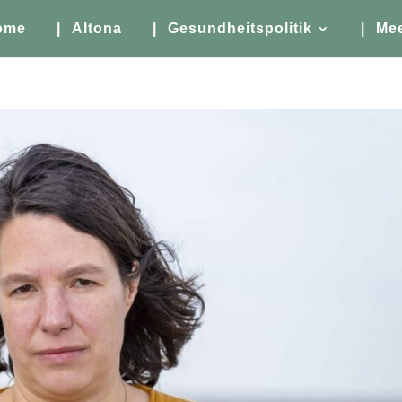
ome
| Altona
| Gesundheitspolitik
| Me