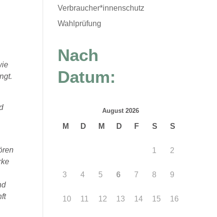
Verbraucher*innenschutz
Wahlprüfung
Nach
wie
Datum:
ngt.
nd
August 2026
M
D
M
D
F
S
S
hören
1
2
rke
3
4
5
6
7
8
9
nd
ft
10
11
12
13
14
15
16