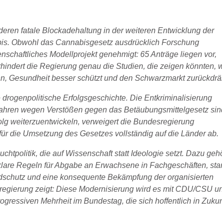
deren fatale Blockadehaltung in der weiteren Entwicklung der
bis. Obwohl das Cannabisgesetz ausdrücklich Forschung
enschaftliches Modellprojekt genehmigt: 65 Anträge liegen vor,
hindert die Regierung genau die Studien, die zeigen könnten, 
nn, Gesundheit besser schützt und den Schwarzmarkt zurückdrä
e drogenpolitische Erfolgsgeschichte. Die Entkriminalisierung
Verfahren wegen Verstößen gegen das Betäubungsmittelgesetz si
olg weiterzuentwickeln, verweigert die Bundesregierung
für die Umsetzung des Gesetzes vollständig auf die Länder ab.
chtpolitik, die auf Wissenschaft statt Ideologie setzt. Dazu ge
, klare Regeln für Abgabe an Erwachsene in Fachgeschäften, sta
ndschutz und eine konsequente Bekämpfung der organisierten
esregierung zeigt: Diese Modernisierung wird es mit CDU/CSU u
ogressiven Mehrheit im Bundestag, die sich hoffentlich in Zukun