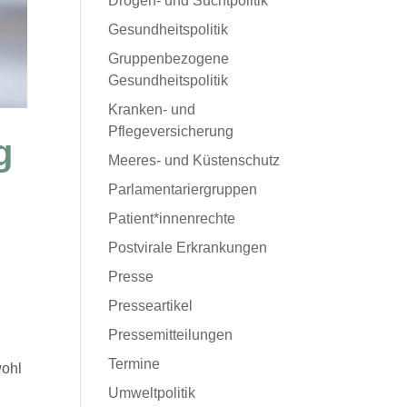
Drogen- und Suchtpolitik
Gesundheitspolitik
Gruppenbezogene
Gesundheitspolitik
Kranken- und
Pflegeversicherung
g
Meeres- und Küstenschutz
Parlamentariergruppen
Patient*innenrechte
Postvirale Erkrankungen
Presse
Presseartikel
Pressemitteilungen
Termine
wohl
Umweltpolitik