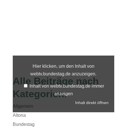
Inhalt
von
webtv.bundestag.de
Hier klicken, um den Inhalt von
anzeigen
webtv.bundestag.de anzuzeigen.
Alle Beiträge nach
Inhalt von webtv.bundestag.de immer
Kategorien:
anzeigen
Inhalt direkt öffnen
Allgemein
Altona
Bundestag