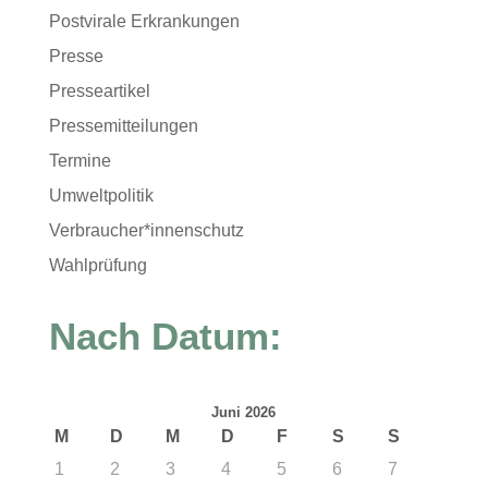
Postvirale Erkrankungen
Presse
Presseartikel
Pressemitteilungen
Termine
Umweltpolitik
Verbraucher*innenschutz
Wahlprüfung
Nach Datum:
Juni 2026
M
D
M
D
F
S
S
1
2
3
4
5
6
7