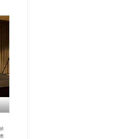
el
ft