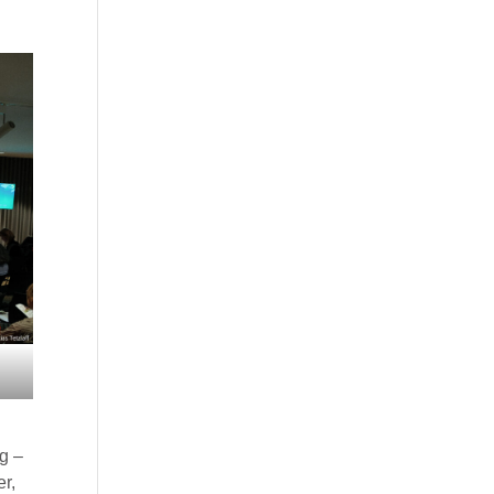
ng –
er,