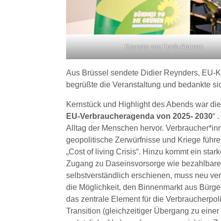
Keynote von Ferda Ataman
Aus Brüssel sendete Didier Reynders, EU-Ko
begrüßte die Veranstaltung und bedankte s
Kernstück und Highlight des Abends war di
EU-Verbraucheragenda von 2025- 2030
“ 
Alltag der Menschen hervor. Verbraucher*in
geopolitische Zerwürfnisse und Kriege füh
„Cost of living Crisis“. Hinzu kommt ein stark
Zugang zu Daseinsvorsorge wie bezahlbarer 
selbstverständlich erschienen, muss neu ver
die Möglichkeit, den Binnenmarkt aus Bürg
das zentrale Element für die Verbraucherpol
Transition (gleichzeitiger Übergang zu eine