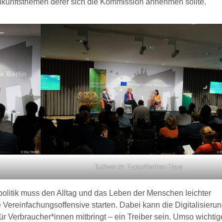
Zukunftsthemen derer sich die Kommission annehmen sollte.
Kulisse im Europäischen Haus
politik muss den Alltag und das Leben der Menschen leichter
 Vereinfachungsoffensive starten. Dabei kann die Digitalisieru
für Verbraucher*innen mitbringt – ein Treiber sein. Umso wichtig