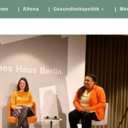
ome
| Altona
| Gesundheitspolitik
| Me