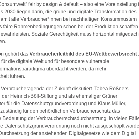
Konsumwelt“ fair by design & default – also eine Voreinstellung i
s 2030 liegen darin, die grüne und digitale Transformation des
 Damit alle Verbraucher*innen bei nachhaltigen Konsummustern
s faire Rahmenbedingungen schon bei der Produktion schaffen
ewährleisten. Soziale Gerechtigkeit muss horizontal mitgedach
en.
n gehört das
Verbraucherleitbild des EU-Wettbewerbsrecht
 für die digitale Welt und für besondere vulnerable
nformationsparadigma überdacht werden, da mehr
heit führen.
U-Verbraucheragenda der Zukunft diskutiert. Tabea Rößners
nd der Heinrich-Böll-Stiftung und als ehemaliger Grüner
ter für die Datenschutzgrundverordnung und Klaus Müller,
zuständig für den behördlichen Verbraucherschutz das
ie Bedeutung der Verbraucherrechtsdurchsetzung. In vielen Fäll
die Datenschutzgrundverordnung noch nicht ausgeschöpft worde
r Durchsetzung der anstehenden Digitalgesetze wie dem Digital