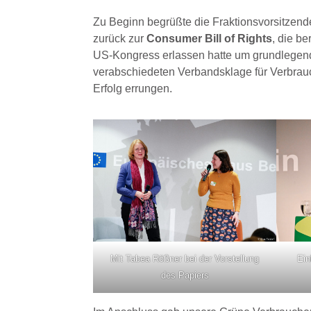
Zu Beginn begrüßte die Fraktionsvorsitzende
zurück zur
Consumer Bill of Rights
, die b
US-Kongress erlassen hatte um grundlegend
verabschiedeten Verbandsklage für Verbrauc
Erfolg errungen.
Mit Tabea Rößner bei der Vorstellung
Ein
des Papiers