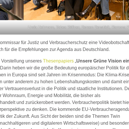
Linda Heitmann, Tabea Rößner, Doreen Denstädt, Ramona 
mmissar für Justiz und Verbraucherschutz eine Videobotschaft
ich für die Empfehlungen zur Agenda aus Deutschland.
e Vorstellung unseres
Thesenpapiers
„
Unsere Grüne Vision ei
. Darin heben wir die große Bedeutung europäischer Politik für 
nen in Europa sind seit Jahren im Krisenmodus: Die Klima-Krise
ren unter anderem zu hohen Lebenshaltungskosten und damit ei
er Vertrauensverlust in die Politik und staatliche Institutionen. D
Wohnraum, Energie und Mobilität, die bisher als
handelt und zurückerobert werden. Verbraucherpolitik bietet hie
erperspektive zu denken. Die kommende EU-Verbraucheragenda
itik der Zukunft. Aus Sicht der beiden sind die Themen Twin
r nachhaltigeren und digitaleren Wirtschaftsweise) und besonde