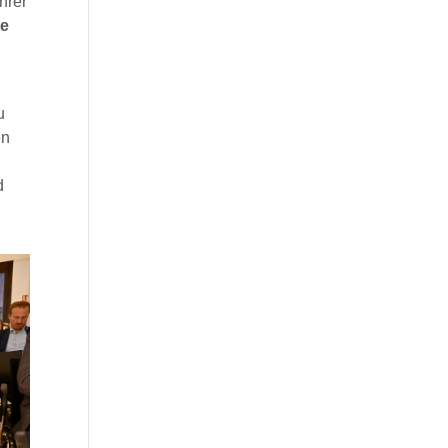
hrer
te
u
en
d