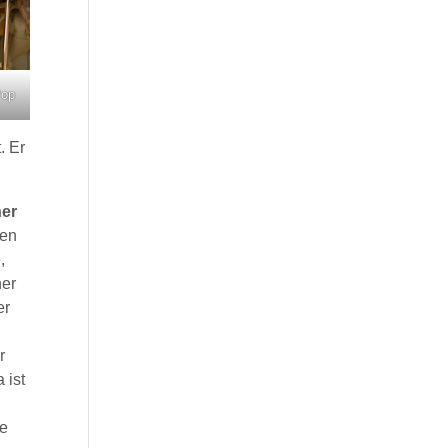
Pop
. Er
ner
den
,
ner
er
r
 ist
re