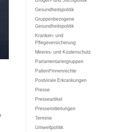
Drogen- und Suchtpolitik
Gesundheitspolitik
Gruppenbezogene
Gesundheitspolitik
Kranken- und
Pflegeversicherung
Meeres- und Küstenschutz
Parlamentariergruppen
Patient*innenrechte
Postvirale Erkrankungen
Presse
Presseartikel
Pressemitteilungen
r
Termine
Umweltpolitik