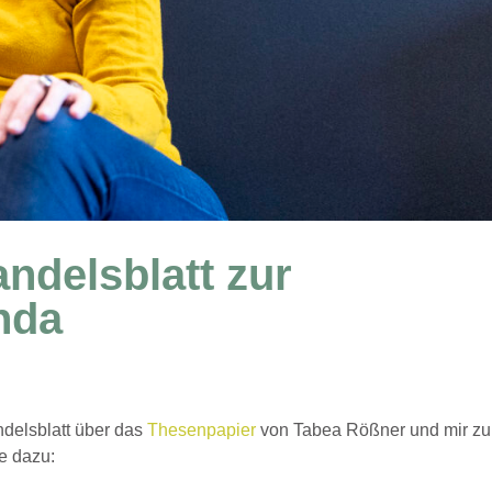
andelsblatt zur
nda
ndelsblatt über das
Thesenpapier
von Tabea Rößner und mir zu
e dazu: