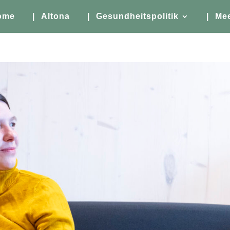
ome
| Altona
| Gesundheitspolitik
| Me