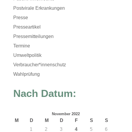
Postvirale Erkrankungen
Presse
Presseartikel
Pressemitteilungen
Termine
Umweltpolitik
Verbraucher*innenschutz
Wahlprüfung
Nach Datum:
November 2022
M
D
M
D
F
S
S
1
2
3
4
5
6