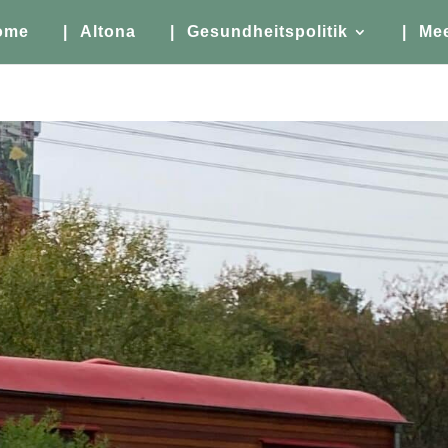
ome
| Altona
| Gesundheitspolitik
| Me