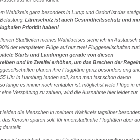
 Wahlkreis ganz besonders in Lurup und Osdorf ist das stetig
 Belastung.
Lärmschutz ist auch Gesundheitsschutz und m
lughafen Priorität haben!
troffenen Stadtteilen meines Wahlkreises stehe ich im Austausch
90% der verspäteten Flüge auf nur zwei Fluggesellschaften zur
spätete Starts und Landungen gerade von diesen
reiben und im Zweifel erhöhen, um das Brechen der Regel
ggesellschaften planen ihre Flugpläne ganz besonders eng un
.55 Uhr in Hamburg landen soll, kann man fast schon davon
so lange es immer noch rentabler ist, möglichst viele Flüge in e
r eine Verspätung zu zahlen, wird die Ausnahme hier leider zur
ht leiden die Menschen in meinem Wahlkreis tagsüber besonder
 das Kerosin sparen soll, für innenstadtnahe Flughäfen aber a
darstellt.
ene ist vereinbart, dass wir Fluglärm reduzieren wollen und ei