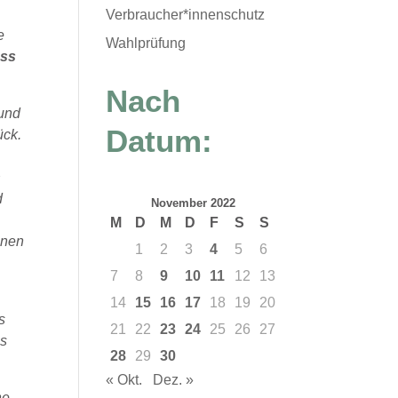
Verbraucher*innenschutz
e
Wahlprüfung
uss
Nach
 und
Datum:
ück.
n
d
November 2022
M
D
M
D
F
S
S
inen
1
2
3
4
5
6
7
8
9
10
11
12
13
14
15
16
17
18
19
20
s
21
22
23
24
25
26
27
us
28
29
30
« Okt.
Dez. »
ne