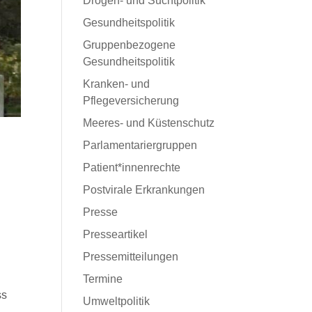
Drogen- und Suchtpolitik
Gesundheitspolitik
Gruppenbezogene
Gesundheitspolitik
Kranken- und
Pflegeversicherung
Meeres- und Küstenschutz
Parlamentariergruppen
Patient*innenrechte
Postvirale Erkrankungen
Presse
Presseartikel
Pressemitteilungen
Termine
ss
Umweltpolitik