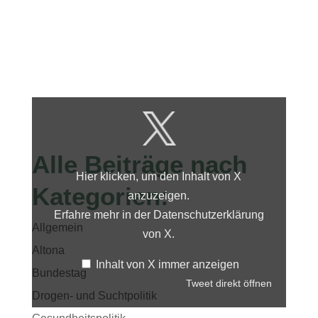
Inhalt
von
X
anzeigen
Alle Beiträge nach
Hier klicken, um den Inhalt von X
Kategorien:
anzuzeigen.
Erfahre mehr in der
Datenschutzerklärung
Allgemein
von X
.
Altona
Inhalt von X immer anzeigen
Bundestag
Tweet direkt öffnen
Drogen- und Suchtpolitik