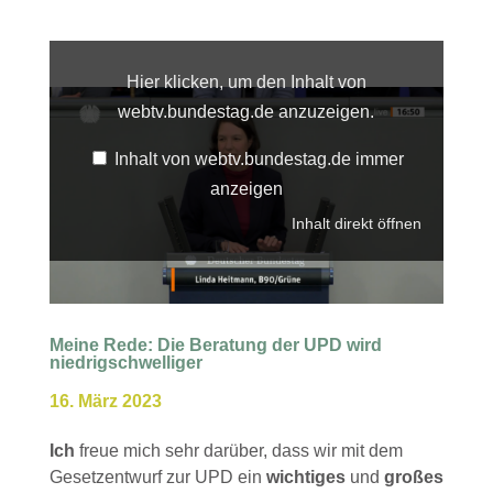
Inhalt
von
webtv.bundestag.de
Hier klicken, um den Inhalt von
anzeigen
webtv.bundestag.de anzuzeigen.
Inhalt von webtv.bundestag.de immer
anzeigen
Inhalt direkt öffnen
Meine Rede: Die Beratung der UPD wird
niedrigschwelliger
16. März 2023
Ich
freue mich sehr darüber, dass wir mit dem
Gesetzentwurf zur UPD ein
wichtiges
und
großes