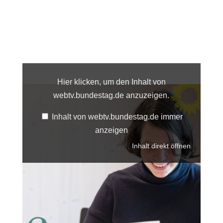
Inhalt
von
webtv.bundestag.de
Hier klicken, um den Inhalt von
anzeigen
webtv.bundestag.de anzuzeigen.
Inhalt von webtv.bundestag.de immer
anzeigen
Inhalt direkt öffnen