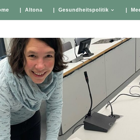
ome
| Altona
| Gesundheitspolitik
| Me