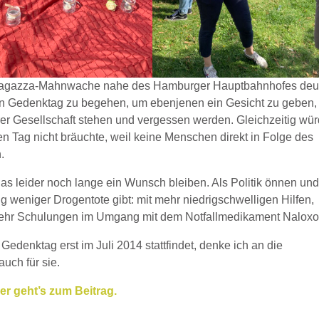
r ragazza-Mahnwache nahe des Hamburger Hauptbahnhofes deut
sen Gedenktag zu begehen, um ebenjenen ein Gesicht zu geben,
rer Gesellschaft stehen und vergessen werden. Gleichzeitig wü
en Tag nicht bräuchte, weil keine Menschen direkt in Folge des
.
d das leider noch lange ein Wunsch bleiben. Als Politik önnen un
g weniger Drogentote gibt: mit mehr niedrigschwelligen Hilfen,
hr Schulungen im Umgang mit dem Notfallmedikament Naloxo
edenktag erst im Juli 2014 stattfindet, denke ich an die
uch für sie.
er geht’s zum Beitrag.