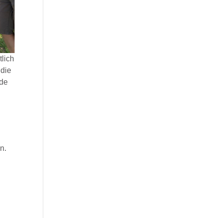
lich
 die
rde
d
n.