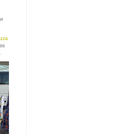
er
azza
fos
.