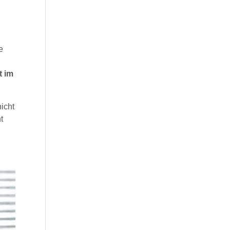
e
t im
icht
t