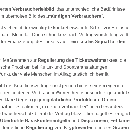
erten Verbraucherleitbild
, das unterschiedliche Bedürfnisse
 überholten Bild des „
mündigen Verbrauchers
“.
ist vielleicht der wichtigste konkret erwähnte Schritt zur Entlastu
barer Mobilität. Doch schon kurz nach Vertragsvorstellung wirft
 der Finanzierung des Tickets auf –
ein fatales Signal für den
ten Maßnahmen zur
Regulierung des Ticketzweitmarktes
, die
sche Praktiken bei Kultur- und Sportveranstaltungen
kt, der viele Menschen im Alltag tatsächlich betrifft.
bt der Koalitionsvertrag sonst jedoch hinter seinem eigenen
chen, in denen Verbraucher*innen heute besonders gefährdet s
len klare Regeln gegen
gefährliche Produkte auf Online-
häfte
– Situationen, in denen Verbraucher*innen besonders
braucherschutz bleibt der Vertrag blass. Hier hagelt es lediglic
:
Überhöhte Basiskontenentgelte
und
Dispozinsen
,
Fehlanre
erforderliche
Regulierung von Kryptowerten
und des
Grauen