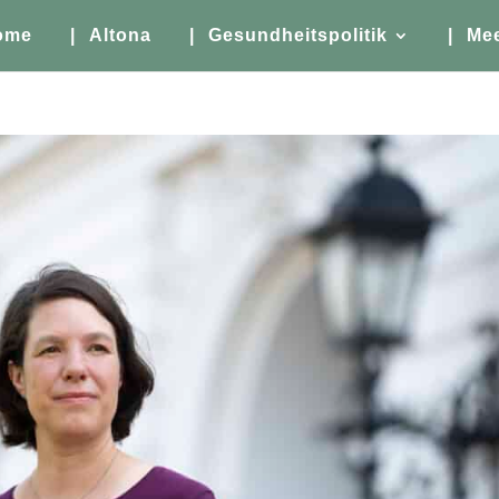
ome
| Altona
| Gesundheitspolitik
| Me