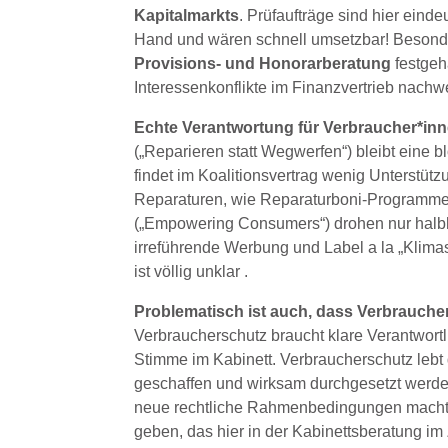
Kapitalmarkts
. Prüfaufträge sind hier eind
Hand und wären schnell umsetzbar! Besonde
Provisions- und Honorarberatung
festgeh
Interessenkonflikte im Finanzvertrieb nachwe
Echte Verantwortung für Verbraucher*inn
(„Reparieren statt Wegwerfen“) bleibt eine 
findet im Koalitionsvertrag wenig Unterstüt
Reparaturen, wie Reparaturboni-Programm
(„Empowering Consumers“) drohen nur halbh
irreführende Werbung und Label a la „Klima
ist völlig unklar .
Problematisch ist auch, dass Verbraucher
Verbraucherschutz braucht klare Verantwortl
Stimme im Kabinett. Verbraucherschutz lebt
geschaffen und wirksam durchgesetzt werden
neue rechtliche Rahmenbedingungen macht, 
geben, das hier in der Kabinettsberatung im