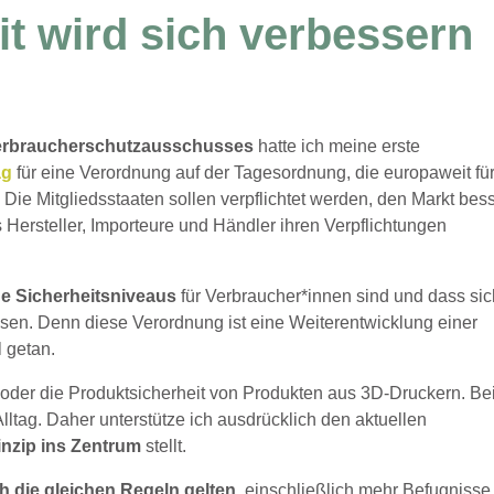
t wird sich verbessern
erbraucherschutzausschusses
hatte ich meine erste
ag
für eine Verordnung auf der Tagesordnung, die europaweit fü
 Die Mitgliedsstaaten sollen verpflichtet werden, den Markt bes
s Hersteller, Importeure und Händler ihren Verpflichtungen
e Sicherheitsniveaus
für Verbraucher*innen sind und dass si
sen. Denn diese Verordnung ist eine Weiterentwicklung einer
l getan.
oder die Produktsicherheit von Produkten aus 3D-Druckern. Be
Alltag. Daher unterstütze ich ausdrücklich den aktuellen
nzip ins Zentrum
stellt.
ch die gleichen Regeln gelten
, einschließlich mehr Befugnisse 