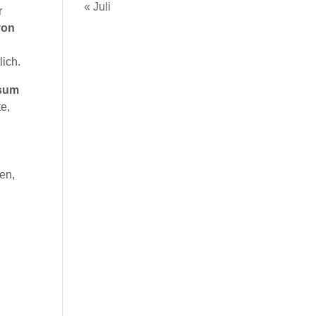
« Juli
r
von
lich.
nsum
te,
en,