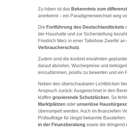
Zu loben ist das
Bekenntnis zum differenzi
anerkennt – ein Paradigmenwechsel weg vom
Die
Fortführung des
Deutschlandtickets
der Haushalte und zur Sicherstellung bezahl
Friedrich Merz in einer Talkshow Zweifel an
Verbraucherschutz
.
Zudem sind die konkret erwähnten geplan
darauf abzielen, Wucherpreise und betrügeri
einzudämmen, positiv zu bewerten und ein Pun
Neben den überschaubaren Lichtblicken blei
Anspruch zurück: Ausgerechnet in den Berei
klaffen
gravierende Schutzlücken
. So feh
Marktplätzen
oder
unseriöse Haustürgesc
überrumpelt werden. Auch im finanziellen Ver
Prüfaufträge für längst bekannte Baustellen
in der Finanzberatung
sowie die dringend 