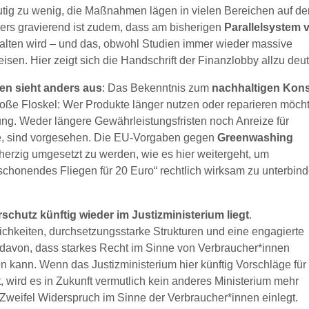
eutig zu wenig, die Maßnahmen lägen in vielen Bereichen auf de
rs gravierend ist zudem, dass am bisherigen
Parallelsystem 
alten wird – und das, obwohl Studien immer wieder massive
isen. Hier zeigt sich die Handschrift der Finanzlobby allzu deut
en sieht anders aus
: Das Bekenntnis zum
nachhaltigen Ko
bloße Floskel: Wer Produkte länger nutzen oder reparieren möch
zung. Weder längere Gewährleistungsfristen noch Anreize für
e, sind vorgesehen. Die EU-Vorgaben gegen
Greenwashing
erzig umgesetzt zu werden, wie es hier weitergeht, um
schonendes Fliegen für 20 Euro“ rechtlich wirksam zu unterbind
schutz künftig wieder im Justizministerium liegt
.
ichkeiten, durchsetzungsstarke Strukturen und eine engagierte
 davon, dass starkes Recht im Sinne von Verbraucher*innen
 kann. Wenn das Justizministerium hier künftig Vorschläge für
wird es in Zukunft vermutlich kein anderes Ministerium mehr
 Zweifel Widerspruch im Sinne der Verbraucher*innen einlegt.