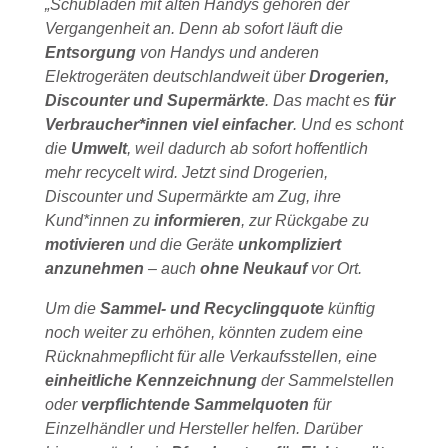
„Schubladen mit alten Handys gehören der
Vergangenheit an. Denn ab sofort läuft die
Entsorgung
von Handys und anderen
Elektrogeräten deutschlandweit über
Drogerien,
Discounter und Supermärkte
. Das macht es
für
Verbraucher*innen viel einfacher
. Und es schont
die
Umwelt
, weil dadurch ab sofort hoffentlich
mehr recycelt wird. Jetzt sind Drogerien,
Discounter und Supermärkte am Zug, ihre
Kund*innen zu
informieren
, zur Rückgabe zu
motivieren
und die Geräte
unkompliziert
anzunehmen
– auch
ohne Neukauf
vor Ort.
Um die
Sammel- und Recyclingquote
künftig
noch weiter zu erhöhen, könnten zudem eine
Rücknahmepflicht für alle Verkaufsstellen, eine
einheitliche Kennzeichnung
der Sammelstellen
oder
verpflichtende Sammelquoten
für
Einzelhändler und Hersteller helfen. Darüber