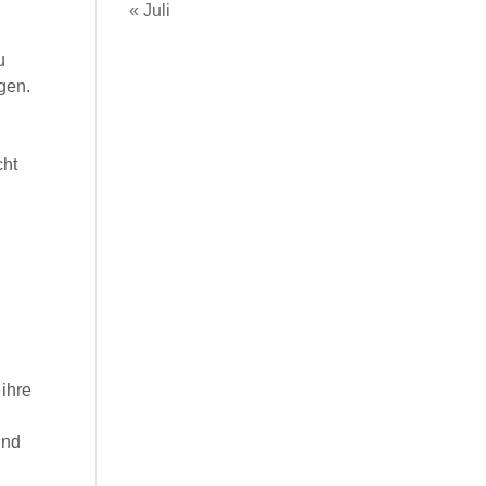
« Juli
u
gen.
cht
n
 ihre
und