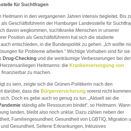
telle für Suchtfragen
 Heitmann in den vergangenen Jahren intensiv begleitet. Bis z
 als Geschäftsführerin der Hamburger Landesstelle für Suchtfra
lich davon wegkommen, suchtkranke Menschen in unserer
ihrer Position als Geschäftsführerin hat sich die studierte
auch entschieden, in die Bundespolitik zu gehen. „Ich wollte ni
ösungen für Probleme arbeiten.“ Wichtige Vorhaben sind für sie
es
Drug-Checking
und die weiträumige Verbesserungen bei der
s Herzensanliegen Heitmanns: die
Krankenversorgung von
l
finanzierbar zu machen.
igt zu sein, zeigte sich die Grünen-Politikerin nach den
t darüber, dass die
Bürgerversicherung
vorerst nicht komme
ie sich. Doch es gebe auch so genug zu tun. „Aktuell sei die
Pandemie
ständig alle Ressourcen bindet“, so Heitmann. Wann
ung landen, bleibt also noch unklar. Dazu zählen neben der
dheit, Familiengesundheit, Gesundheit von LGBTIQ, Migration 
und Gesundheit, Seltene Erkrankungen, Inklusives