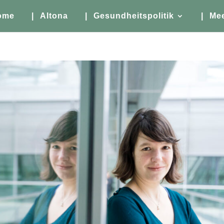
ome
| Altona
| Gesundheitspolitik
| Me