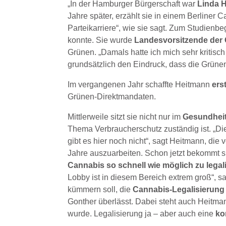
„In der Hamburger Bürgerschaft war
Linda 
Jahre später, erzählt sie in einem Berliner 
Parteikarriere“, wie sie sagt. Zum Studienbe
konnte. Sie wurde
Landesvorsitzende de
Grünen. „Damals hatte ich mich sehr kritisch
grundsätzlich den Eindruck, dass die Grünen 
Im vergangenen Jahr schaffte Heitmann
ers
Grünen-Direktmandaten.
Mittlerweile sitzt sie nicht nur im
Gesundhei
Thema Verbraucherschutz zuständig ist. „Di
gibt es hier noch nicht“, sagt Heitmann, di
Jahre auszuarbeiten. Schon jetzt bekommt si
Cannabis so schnell wie möglich zu legal
Lobby ist in diesem Bereich extrem groß“, 
kümmern soll, die
Cannabis-Legalisierun
Gonther überlässt. Dabei steht auch Heitman
wurde. Legalisierung ja – aber auch eine
ko