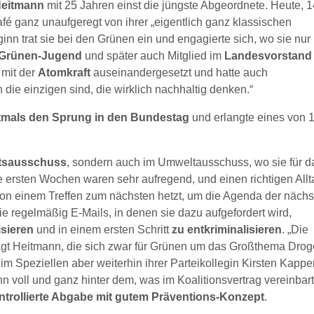
Heitmann
mit 25 Jahren einst die jüngste Abgeordnete. Heute, 
Café ganz unaufgeregt von ihrer „eigentlich ganz klassischen
ginn trat sie bei den Grünen ein und engagierte sich, wo sie nur
r Grünen-Jugend
und später auch Mitglied im
Landesvorstan
 mit der
Atomkraft
auseinandergesetzt und hatte auch
die einzigen sind, die wirklich nachhaltig denken.“
tmals den Sprung in den Bundestag
und erlangte eines von 
tsausschuss
, sondern auch im Umweltausschuss, wo sie für d
e ersten Wochen waren sehr aufregend, und einen richtigen Allt
e von einem Treffen zum nächsten hetzt, um die Agenda der näch
e regelmäßig E-Mails, in denen sie dazu aufgefordert wird,
isieren
und in einem ersten Schritt
zu entkriminalisieren
. „Die
sagt Heitmann, die sich zwar für Grünen um das Großthema Dro
g
im Speziellen aber weiterhin ihrer Parteikollegin Kirsten Kapper
n voll und ganz hinter dem, was im Koalitionsvertrag vereinbar
ntrollierte Abgabe mit gutem Präventions-Konzept
.