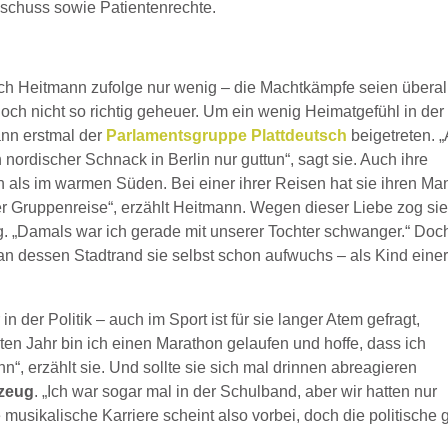
sschuss sowie Patientenrechte.
ch Heitmann zufolge nur wenig – die Machtkämpfe seien überal
noch nicht so richtig geheuer. Um ein wenig Heimatgefühl in der
ann erstmal der
Parlamentsgruppe Plattdeutsch
beigetreten. „
nordischer Schnack in Berlin nur guttun“, sagt sie. Auch ihre
n als im warmen Süden. Bei einer ihrer Reisen hat sie ihren Ma
ner Gruppenreise“, erzählt Heitmann. Wegen dieser Liebe zog si
. „Damals war ich gerade mit unserer Tochter schwanger.“ Doc
an dessen Stadtrand sie selbst schon aufwuchs – als Kind eine
 der Politik – auch im Sport ist für sie langer Atem gefragt,
tzten Jahr bin ich einen Marathon gelaufen und hoffe, dass ich
“, erzählt sie. Und sollte sie sich mal drinnen abreagieren
gzeug
. „Ich war sogar mal in der Schulband, aber wir hatten nur
ie musikalische Karriere scheint also vorbei, doch die politische 