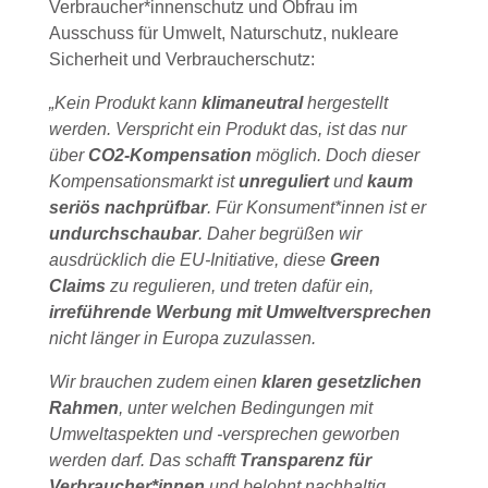
Verbraucher*innenschutz und Obfrau im
Ausschuss für Umwelt, Naturschutz, nukleare
Sicherheit und Verbraucherschutz:
„Kein Produkt kann
klimaneutral
hergestellt
werden. Verspricht ein Produkt das, ist das nur
über
CO2-Kompensation
möglich. Doch dieser
Kompensationsmarkt ist
unreguliert
und
kaum
seriös nachprüfbar
. Für Konsument*innen ist er
undurchschaubar
. Daher begrüßen wir
ausdrücklich die EU-Initiative, diese
Green
Claims
zu regulieren, und treten dafür ein,
irreführende Werbung mit Umweltversprechen
nicht länger in Europa zuzulassen.
Wir brauchen zudem einen
klaren gesetzlichen
Rahmen
, unter welchen Bedingungen mit
Umweltaspekten und -versprechen geworben
werden darf. Das schafft
Transparenz für
Verbraucher*innen
und belohnt nachhaltig