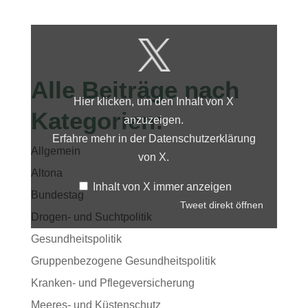
Inhalt
von
X
anzeigen
Alle Beiträge nach
Hier klicken, um den Inhalt von X
Kategorien:
anzuzeigen.
Erfahre mehr in der
Datenschutzerklärung
Allgemein
von X
.
Altona
Inhalt von X immer anzeigen
Bundestag
Tweet direkt öffnen
Drogen- und Suchtpolitik
Gesundheitspolitik
Gruppenbezogene Gesundheitspolitik
Kranken- und Pflegeversicherung
Meeres- und Küstenschutz