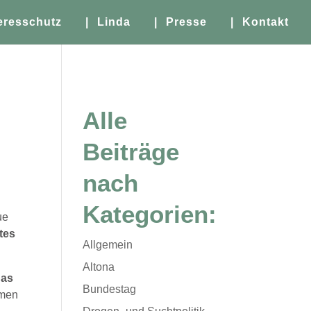
eresschutz
| Linda
| Presse
| Kontakt
Alle
Beiträge
nach
Kategorien:
ue
tes
Allgemein
Altona
das
Bundestag
mmen