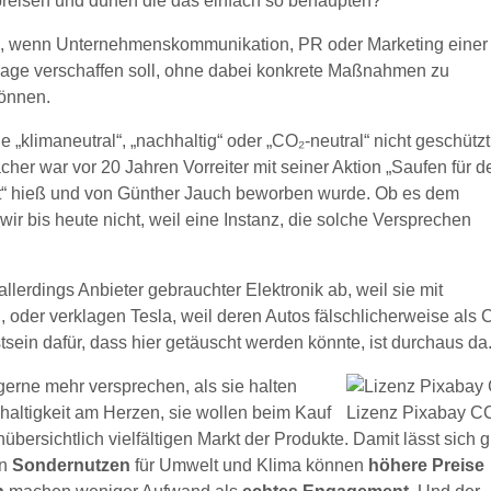
upreisen und dürfen die das einfach so behaupten?
, wenn Unternehmenskommunikation, PR oder Marketing einer
mage verschaffen soll, ohne dabei konkrete Maßnahmen zu
können.
ie „klimaneutral“, „nachhaltig“ oder „CO₂-neutral“ nicht geschützt
cher war vor 20 Jahren Vorreiter mit seiner Aktion „Saufen für d
t“ hieß und von Günther Jauch beworben wurde. Ob es dem
ir bis heute nicht, weil eine Instanz, die solche Versprechen
lerdings Anbieter gebrauchter Elektronik ab, weil sie mit
 oder verklagen Tesla, weil deren Autos fälschlicherweise als 
ein dafür, dass hier getäuscht werden könnte, ist durchaus da
erne mehr versprechen, als sie halten
altigkeit am Herzen, sie wollen beim Kauf
Lizenz Pixabay C
ersichtlich vielfältigen Markt der Produkte. Damit lässt sich 
en
Sondernutzen
für Umwelt und Klima können
höhere Preise