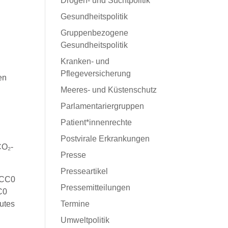
Drogen- und Suchtpolitik
Gesundheitspolitik
Gruppenbezogene
Gesundheitspolitik
Kranken- und
Pflegeversicherung
en
Meeres- und Küstenschutz
Parlamentariergruppen
Patient*innenrechte
Postvirale Erkrankungen
CO₂-
Presse
.
Presseartikel
Pressemitteilungen
C0
gutes
Termine
Umweltpolitik