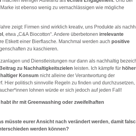
n
machen weniger Aufwand als
echtes Engagement
. Und der
 Marke ist ebenso wenig zu vernachlässigen wie mögliche
Jahre zeigt: Firmen sind wirklich kreativ, uns Produkte als nachh
el
, etwa „C&A Biocotton“. Andere überbetonen
irrelevante
e Etikett einer Bierflasche. Manchmal werden auch
positive
genschaften zu kaschieren.
anzanlagen und Dienstleistungen nur dann als nachhaltig bezeic
eitrag zu Nachhaltigkeitszielen
leisten. Ich kämpfe für
höher
haltiger Konsum
nicht alleine der Verantwortung der
Hier politisch sinnvolle Regeln zu finden und durchzusetzen, 
raucher*innen lohnen würde er sich jedoch auf jeden Fall!
habt ihr mit Greenwashing oder zweifelhaften
as müsste eurer Ansicht nach verändert werden, damit fals
unterschieden werden können?