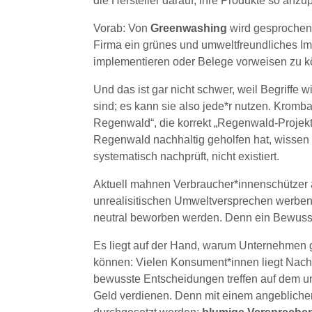
die Hersteller darauf, ihre Produkte so anz
Vorab: Von
Greenwashing
wird gesprochen
Firma ein grünes und umweltfreundliches I
implementieren oder Belege vorweisen zu 
Und das ist gar nicht schwer, weil Begriffe w
sind; es kann sie also jede*r nutzen. Kromba
Regenwald“, die korrekt „Regenwald-Projek
Regenwald nachhaltig geholfen hat, wissen w
systematisch nachprüft, nicht existiert.
Aktuell mahnen Verbraucher*innenschützer al
unrealisitischen Umweltversprechen werben,
neutral beworben werden. Denn ein Bewussts
Es liegt auf der Hand, warum Unternehmen g
können: Vielen Konsument*innen liegt Nachh
bewusste Entscheidungen treffen auf dem unüb
Geld verdienen. Denn mit einem angeblich