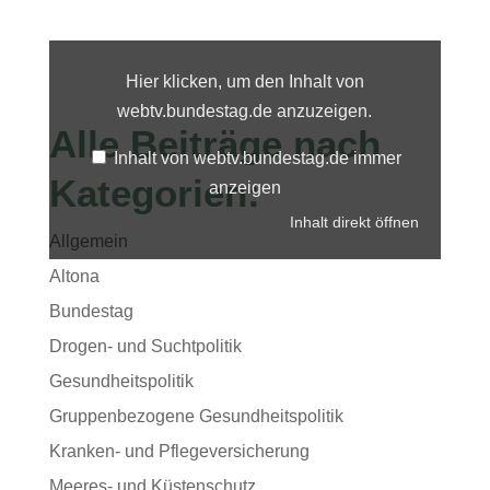
Inhalt
von
webtv.bundestag.de
Hier klicken, um den Inhalt von
anzeigen
webtv.bundestag.de anzuzeigen.
Alle Beiträge nach
Inhalt von webtv.bundestag.de immer
Kategorien:
anzeigen
Inhalt direkt öffnen
Allgemein
Altona
Bundestag
Drogen- und Suchtpolitik
Gesundheitspolitik
Gruppenbezogene Gesundheitspolitik
Kranken- und Pflegeversicherung
Meeres- und Küstenschutz