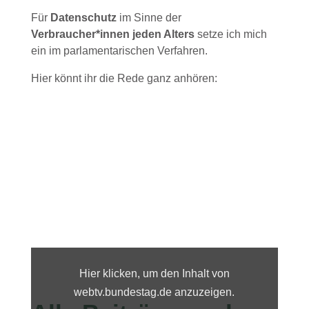
Für
Datenschutz
im Sinne der
Verbraucher*innen jeden Alters
setze ich mich
ein im parlamentarischen Verfahren.
Hier könnt ihr die Rede ganz anhören:
Inhalt
von
webtv.bundestag.de
Hier klicken, um den Inhalt von
anzeigen
webtv.bundestag.de anzuzeigen.