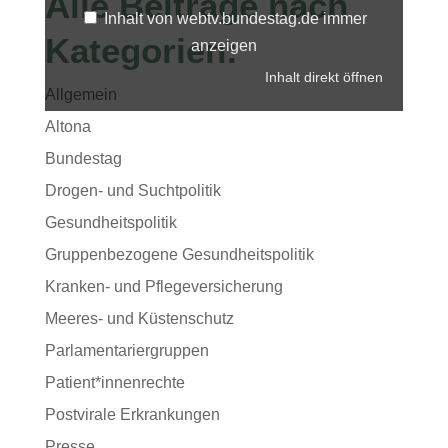
Alle Beiträge nach
Inhalt von webtv.bundestag.de immer
Kategorien:
anzeigen
Inhalt direkt öffnen
Allgemein
Altona
Bundestag
Drogen- und Suchtpolitik
Gesundheitspolitik
Gruppenbezogene Gesundheitspolitik
Kranken- und Pflegeversicherung
Meeres- und Küstenschutz
Parlamentariergruppen
Patient*innenrechte
Postvirale Erkrankungen
Presse