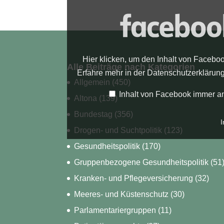
Facebook
anzeigen
Hier klicken, um den Inhalt von Facebo
Alle Beiträge nach Kategorien
Erfahre mehr in der
Datenschutzerklärun
Allgemein
(450)
Inhalt von Facebook immer a
Altona
(139)
Bundestag
(356)
I
Drogen- und Suchtpolitik
(123)
Gesundheitspolitik
(170)
Gruppenbezogene Gesundheitspolitik
(51
Kranken- und Pflegeversicherung
(32)
Meeres- und Küstenschutz
(30)
Parlamentariergruppen
(11)