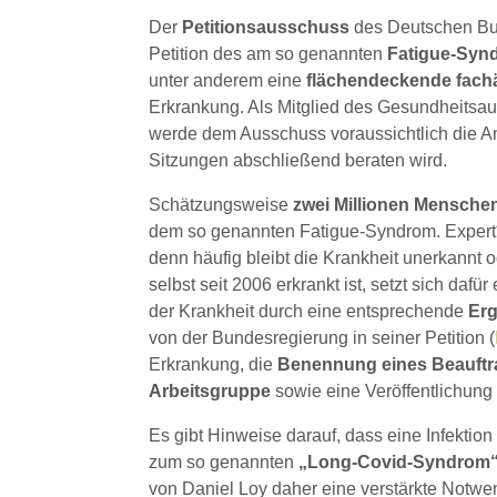
Der
Petitionsausschuss
des Deutschen Bun
Petition des am so genannten
Fatigue-Syn
unter anderem eine
flächendeckende fach
Erkrankung. Als Mitglied des Gesundheitsaus
werde dem Ausschuss voraussichtlich die An
Sitzungen abschließend beraten wird.
Schätzungsweise
zwei Millionen Mensch
dem so genannten Fatigue-Syndrom. Expert*
denn häufig bleibt die Krankheit unerkannt od
selbst seit 2006 erkrankt ist, setzt sich da
der Krankheit durch eine entsprechende
Er
von der Bundesregierung in seiner Petition (
Erkrankung, die
Benennung eines Beauftra
Arbeitsgruppe
sowie eine Veröffentlichung
Es gibt Hinweise darauf, dass eine Infekt
zum so genannten
„Long-Covid-Syndrom
von Daniel Loy daher eine verstärkte Notwen