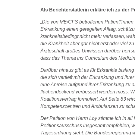
Als Berichterstatterin erkläre ich zu der
Pe
„Die von ME/CFS betroffenen Patient*innen l
Erkrankung einen geregelten Alltag, schät
krankheitsbedingt nicht mehr verlassen, währ
die Krankheit aber gar nicht erst oder viel z
Ärzteschaft großes Unwissen darüber herrsc
dass das Thema ins Curriculum des Medizin
Darüber hinaus gibt es für Erkrankte bislan
die sich vertieft mit der Erkrankung und ihr
eine Anreise aufgrund ihrer Erkrankung zu 
flächendeckend verbessert werden muss. Wi
Koalitionsvertrag formuliert. Auf Seite 83 w
Kompetenzzentren und Ambulanzen zu schaff
Der Petition von Herrn Loy stimme ich in al
Petitionsausschuss insgesamt
empfehlen, w
Tagesordnung steht. Die Bundesregierung w