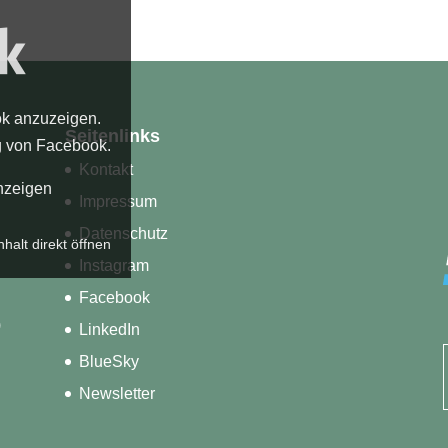
ok anzuzeigen.
Seitenlinks
g von Facebook
.
Kontakt
nzeigen
Impressum
Datenschutz
nhalt direkt öffnen
Instagram
Facebook
)
LinkedIn
BlueSky
Newsletter