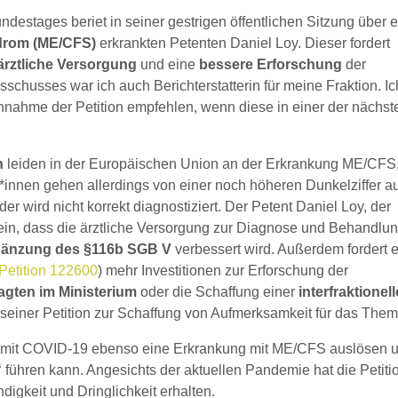
destages beriet in seiner gestrigen öffentlichen Sitzung über 
drom (ME/CFS)
erkrankten Petenten Daniel Loy. Dieser fordert
ärztliche Versorgung
und eine
bessere Erforschung
der
schusses war ich auch Berichterstatterin für meine Fraktion. Ic
nahme der Petition empfehlen, wenn diese in einer der nächst
en
leiden in der Europäischen Union an der Erkrankung ME/CFS
innen gehen allerdings von einer noch höheren Dunkelziffer a
er wird nicht korrekt diagnostiziert. Der Petent Daniel Loy, der
für ein, dass die ärztliche Versorgung zur Diagnose und Behandlu
gänzung des §116b SGB V
verbessert wird. Außerdem fordert e
Petition 122600
) mehr Investitionen zur Erforschung der
gten im Ministerium
oder die Schaffung einer
interfraktionel
 seiner Petition zur Schaffung von Aufmerksamkeit für das Them
ion mit COVID-19 ebenso eine Erkrankung mit ME/CFS auslösen 
“
führen kann. Angesichts der aktuellen Pandemie hat die Petiti
digkeit und Dringlichkeit erhalten.