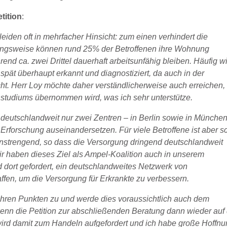
tition
:
eiden oft in mehrfacher Hinsicht: zum einen verhindert die
zungsweise können rund 25% der Betroffenen ihre Wohnung
end ca. zwei Drittel dauerhaft arbeitsunfähig bleiben. Häufig w
u spät überhaupt erkannt und diagnostiziert, da auch in der
ht. Herr Loy möchte daher verständlicherweise auch erreichen,
studiums übernommen wird, was ich sehr unterstütze.
g deutschlandweit nur zwei Zentren – in Berlin sowie in Münche
er Erforschung auseinandersetzen. Für viele Betroffene ist aber 
anstrengend, so dass die Versorgung dringend deutschlandweit
r haben dieses Ziel als Ampel-Koalition auch in unserem
ird dort gefordert, ein deutschlandweites Netzwerk von
en, um die Versorgung für Erkrankte zu verbessern.
l ihren Punkten zu und werde dies voraussichtlich auch dem
enn die Petition zur abschließenden Beratung dann wieder auf
ird damit zum Handeln aufgefordert und ich habe große Hoffnu