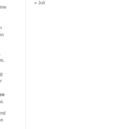
« Juli
eine
h
en
,
us,
ng
r
len
a.
und
on