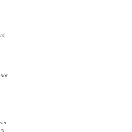
ird
n –
schon
 der
ng,