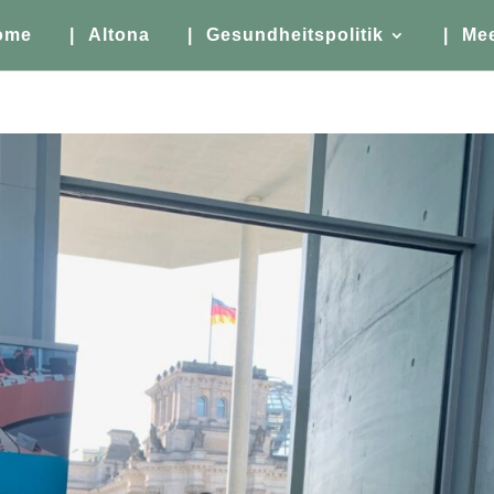
ome
| Altona
| Gesundheitspolitik
| Me