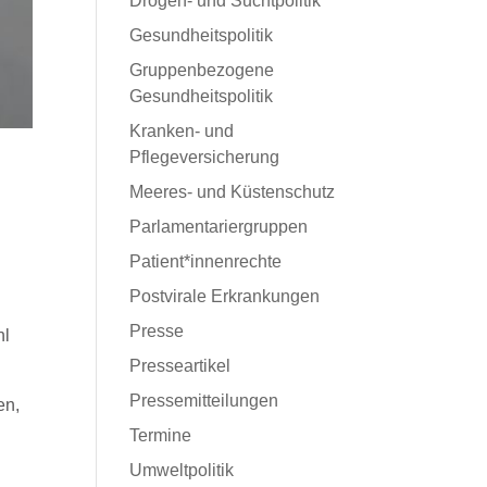
Drogen- und Suchtpolitik
Gesundheitspolitik
Gruppenbezogene
Gesundheitspolitik
Kranken- und
Pflegeversicherung
Meeres- und Küstenschutz
Parlamentariergruppen
Patient*innenrechte
Postvirale Erkrankungen
Presse
hl
Presseartikel
Pressemitteilungen
en,
Termine
Umweltpolitik