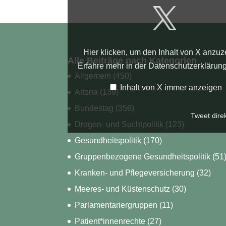
anzeigen
Hier klicken, um den Inhalt von X anzuz
Alle Beiträge nach Kategorien
Erfahre mehr in der
Datenschutzerklärun
Allgemein
(450)
Inhalt von X immer anzeigen
Altona
(139)
Bundestag
(356)
Tweet dire
Drogen- und Suchtpolitik
(123)
Gesundheitspolitik
(170)
Gruppenbezogene Gesundheitspolitik
(51
Kranken- und Pflegeversicherung
(32)
Meeres- und Küstenschutz
(30)
Parlamentariergruppen
(11)
Patient*innenrechte
(27)