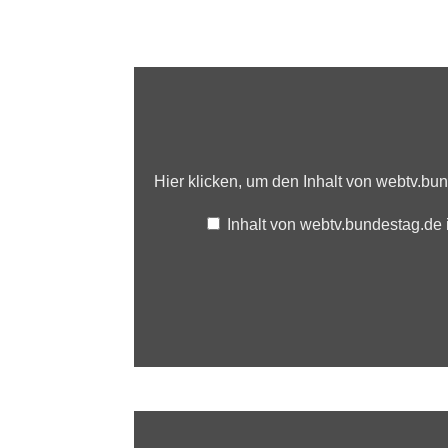
Inhalt
von
webtv.bundestag.de
anzeigen
Hier klicken, um den Inhalt von webtv.bu
Inhalt von webtv.bundestag.de
Inhalt
von
X