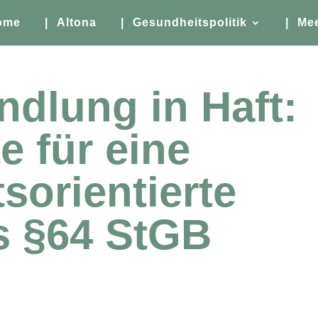
ome
| Altona
| Gesundheitspolitik
| Me
dlung in Haft:
e für eine
sorientierte
s §64 StGB