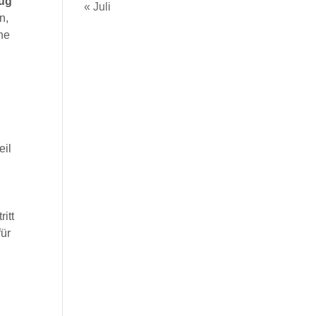
zug
« Juli
n,
he
eil
itt
für