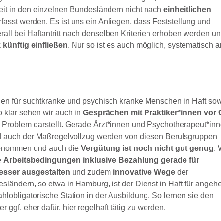
eit in den einzelnen Bundesländern nicht nach
einheitlichen
rfasst werden. Es ist uns ein Anliegen, dass Feststellung und
rall bei Haftantritt nach denselben Kriterien erhoben werden u
 künftig einfließen
. Nur so ist es auch möglich, systematisch a
n für suchtkranke und psychisch kranke Menschen in Haft so
so klar sehen wir auch in
Gesprächen mit Praktiker*innen vor 
 Problem darstellt. Gerade Ärzt*innen und Psychotherapeut*in
d auch der Maßregelvollzug werden von diesen Berufsgruppen
hrgenommen und auch die
Vergütung ist noch nicht gut genug
. 
e
Arbeitsbedingungen inklusive Bezahlung gerade für
esser ausgestalten
und zudem
innovative Wege
der
ländern, so etwa in Hamburg, ist der Dienst in Haft für angeh
hlobligatorische Station in der Ausbildung. So lernen sie den
 ggf. eher dafür, hier regelhaft tätig zu werden.