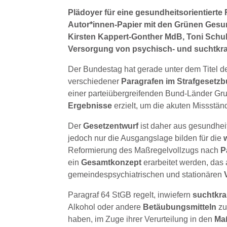
Plädoyer für eine gesundheitsorientiert
Autor*innen-Papier mit den Grünen Gesu
Kirsten Kappert-Gonther MdB, Toni Schub
Versorgung von psychisch- und suchtkran
Der Bundestag hat gerade unter dem Titel 
verschiedener
Paragrafen im Strafgesetz
einer parteiübergreifenden Bund-Länder G
Ergebnisse
erzielt, um die akuten Missst
Der
Gesetzentwurf
ist daher aus gesundhei
jedoch nur die Ausgangslage bilden für die
Reformierung des Maßregelvollzugs nach
P
ein
Gesamtkonzept
erarbeitet werden, das
gemeindespsychiatrischen und stationären
Paragraf 64 StGB regelt, inwiefern
suchtkra
Alkohol oder andere
Betäubungsmitteln
zu
haben, im Zuge ihrer Verurteilung in den
Maß