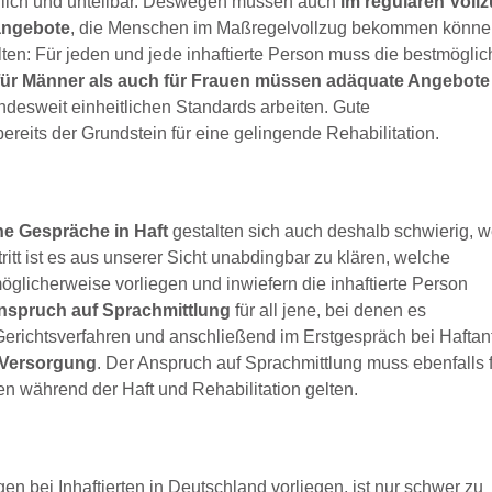
rlich und unteilbar. Deswegen müssen auch
im regulären Voll
eangebote
, die Menschen im Maßregelvollzug bekommen könne
ten: Für jeden und jede inhaftierte Person muss die bestmöglic
für Männer als auch für Frauen müssen adäquate Angebote
desweit einheitlichen Standards arbeiten. Gute
ereits der Grundstein für eine gelingende Rehabilitation.
he Gespräche in Haft
gestalten sich auch deshalb schwierig, w
itt ist es aus unserer Sicht unabdingbar zu klären, welche
licherweise vorliegen und inwiefern die inhaftierte Person
nspruch auf Sprachmittlung
für all jene, bei denen es
richtsverfahren und anschließend im Erstgespräch bei Haftantr
e Versorgung
. Der Anspruch auf Sprachmittlung muss ebenfalls 
en während der Haft und Rehabilitation gelten.
 bei Inhaftierten in Deutschland vorliegen, ist nur schwer zu