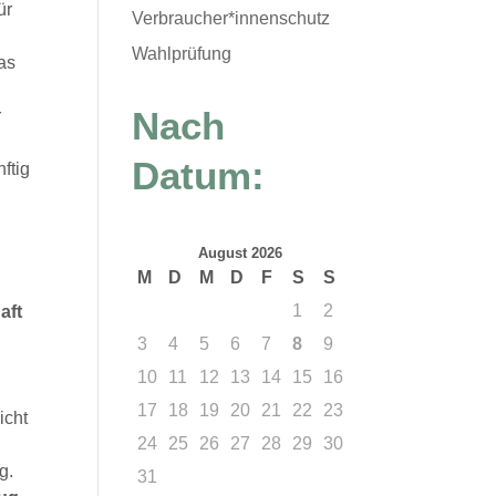
ür
Verbraucher*innenschutz
Wahlprüfung
as
Nach
r
Datum:
nftig
August 2026
M
D
M
D
F
S
S
1
2
aft
3
4
5
6
7
8
9
m
10
11
12
13
14
15
16
17
18
19
20
21
22
23
icht
24
25
26
27
28
29
30
g.
31