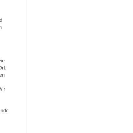
nd
n
wie
Ort
,
nen
Wir
ende