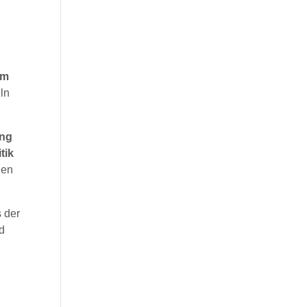
um
ln
ung
tik
den
s der
nd