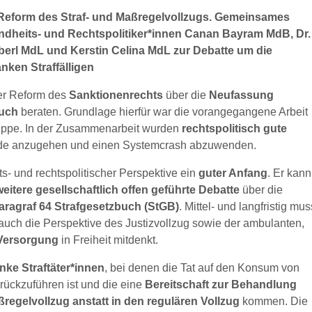
e Reform des Straf- und Maßregelvollzugs. Gemeinsames
ndheits- und Rechtspolitiker*innen Canan Bayram MdB, Dr.
erl MdL und Kerstin Celina MdL zur Debatte um die
ken Straffälligen
der Reform des
Sanktionenrechts
über die
Neufassung
buch
beraten. Grundlage hierfür war die vorangegangene Arbeit
ruppe. In der Zusammenarbeit wurden
rechtspolitisch gute
ände anzugehen und einen Systemcrash abzuwenden.
ts- und rechtspolitischer Perspektive ein
guter Anfang
. Er kann
weitere gesellschaftlich offen geführte Debatte
über die
aragraf 64 Strafgesetzbuch (StGB)
. Mittel- und langfristig mus
 auch die Perspektive des Justizvollzug sowie der ambulanten,
Versorgung
in Freiheit mitdenkt.
nke Straftäter*innen
, bei denen die Tat auf den Konsum von
rückzuführen ist und die eine
Bereitschaft zur Behandlung
regelvollzug anstatt in den regulären Vollzug
kommen. Die