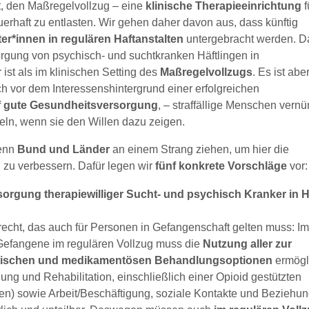
gt, den Maßregelvollzug – eine
klinische Therapieeinrichtung
f
rhaft zu entlasten. Wir gehen daher davon aus, dass künftig
ter*innen in regulären Haftanstalten
untergebracht werden. D
orgung von psychisch- und suchtkranken Häftlingen in
 ist als im klinischen Setting des
Maßregelvollzugs
. Es ist abe
h vor dem Interessenshintergrund einer erfolgreichen
 gute Gesundheitsversorgung
, – straffällige Menschen vernü
ln, wenn sie den Willen dazu zeigen.
wenn
Bund und Länder
an einem Strang ziehen, um hier die
zu verbessern. Dafür legen wir
fünf konkrete Vorschläge
vor:
rgung therapiewilliger Sucht- und psychisch Kranker in H
echt, das auch für Personen in Gefangenschaft gelten muss: I
Gefangene im regulären Vollzug muss die
Nutzung aller zur
utischen und medikamentösen Behandlungsoptionen
ermögl
ung und Rehabilitation, einschließlich einer Opioid gestützten
ten) sowie Arbeit/Beschäftigung, soziale Kontakte und Beziehun