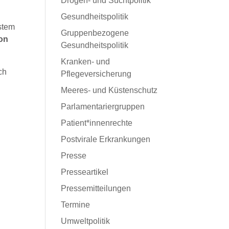
Drogen- und Suchtpolitik
Gesundheitspolitik
stem
Gruppenbezogene
on
Gesundheitspolitik
Kranken- und
ch
Pflegeversicherung
Meeres- und Küstenschutz
Parlamentariergruppen
Patient*innenrechte
Postvirale Erkrankungen
Presse
Presseartikel
Pressemitteilungen
Termine
Umweltpolitik