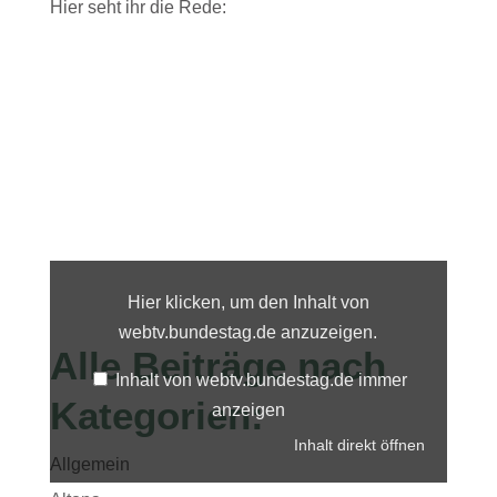
Hier seht ihr die Rede:
Inhalt
von
webtv.bundestag.de
Hier klicken, um den Inhalt von
anzeigen
webtv.bundestag.de anzuzeigen.
Alle Beiträge nach
Inhalt von webtv.bundestag.de immer
Kategorien:
anzeigen
Inhalt direkt öffnen
Allgemein