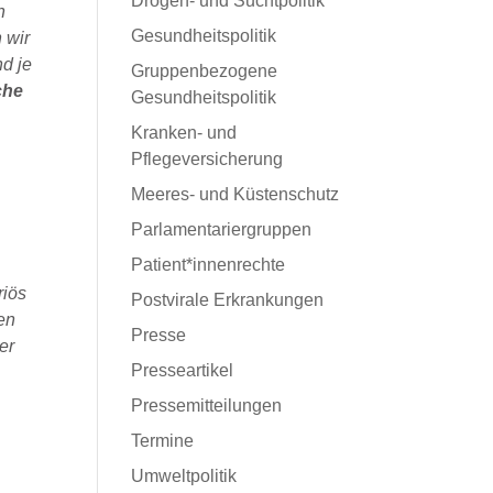
Drogen- und Suchtpolitik
h
Gesundheitspolitik
 wir
nd je
Gruppenbezogene
che
Gesundheitspolitik
Kranken- und
Pflegeversicherung
Meeres- und Küstenschutz
Parlamentariergruppen
Patient*innenrechte
riös
Postvirale Erkrankungen
ten
Presse
er
Presseartikel
Pressemitteilungen
Termine
Umweltpolitik