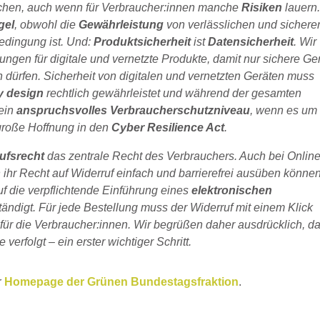
chen, auch wenn für Verbraucher:innen manche
Risiken
lauern
gel
, obwohl die
Gewährleistung
von verlässlichen und sichere
edingung ist. Und:
Produktsicherheit
ist
Datensicherheit
. Wir
gen für digitale und vernetzte Produkte, damit nur sichere Ge
 dürfen. Sicherheit von digitalen und vernetzten Geräten muss
by design
rechtlich gewährleistet und während der gesamten
 ein
anspruchsvolles Verbraucherschutzniveau
, wenn es um
 große Hoffnung in den
Cyber Resilience Act
.
ufsrecht
das zentrale Recht des Verbrauchers. Auch bei Online
ihr Recht auf Widerruf einfach und barrierefrei ausüben können
f die verpflichtende Einführung eines
elektronischen
tändigt. Für jede Bestellung muss der Widerruf mit einem Klick
t
für die Verbraucher:innen. Wir begrüßen daher ausdrücklich, d
rfolgt – ein erster wichtiger Schritt.
r
Homepage der Grünen Bundestagsfraktion
.