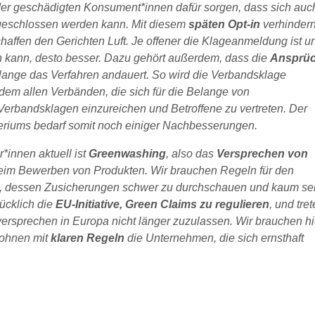
der geschädigten Konsument*innen dafür sorgen, dass sich auc
geschlossen werden kann. Mit diesem
späten Opt-in
verhindern
haffen den Gerichten Luft. Je offener die Klageanmeldung ist u
n kann, desto besser. Dazu gehört außerdem, dass die
Ansprü
lange das Verfahren andauert. So wird die Verbandsklage
zudem allen Verbänden, die sich für die Belange von
Verbandsklagen einzureichen und Betroffene zu vertreten. Der
teriums bedarf somit noch einiger Nachbesserungen.
*innen aktuell ist
Greenwashing
, also das
Versprechen von
im Bewerben von Produkten. Wir brauchen Regeln für den
, dessen Zusicherungen schwer zu durchschauen und kaum se
ücklich die
EU-Initiative, Green Claims zu regulieren
, und tre
versprechen in Europa nicht länger zuzulassen. Wir brauchen hi
lohnen mit
klaren Regeln
die Unternehmen, die sich ernsthaft