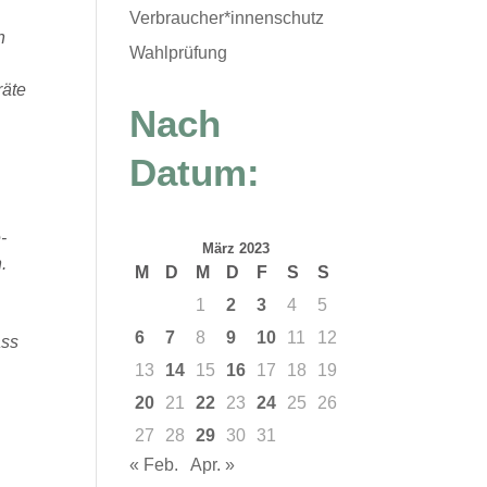
.
Verbraucher*innenschutz
n
Wahlprüfung
räte
Nach
Datum:
-
März 2023
.
M
D
M
D
F
S
S
1
2
3
4
5
6
7
8
9
10
11
12
ass
13
14
15
16
17
18
19
20
21
22
23
24
25
26
27
28
29
30
31
« Feb.
Apr. »