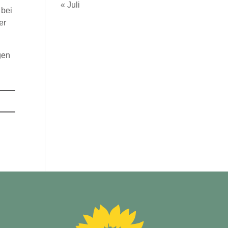
« Juli
 bei
er
gen