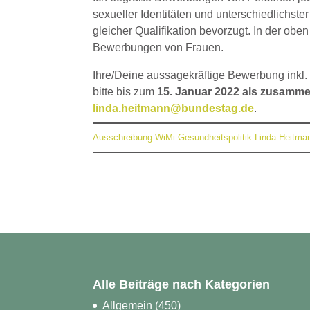
sexueller Identitäten und unterschiedlichs
gleicher Qualifikation bevorzugt. In der o
Bewerbungen von Frauen.
Ihre/Deine aussagekräftige Bewerbung inkl.
bitte bis zum
15. Januar 2022 als zusamme
linda.heitmann@bundestag.de
.
Ausschreibung WiMi Gesundheitspolitik Linda Heitm
Alle Beiträge nach Kategorien
Allgemein
(450)