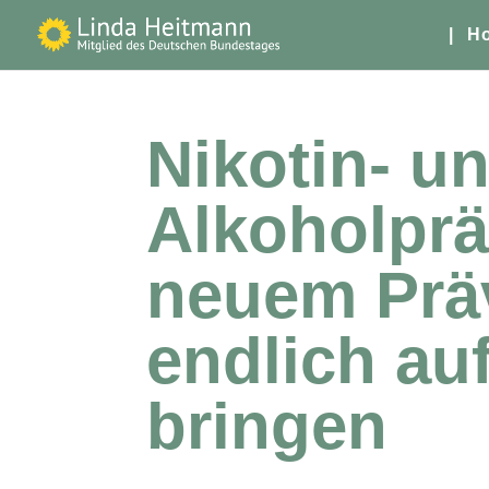
| H
Nikotin- u
Alkoholprä
neuem Prä
endlich au
bringen