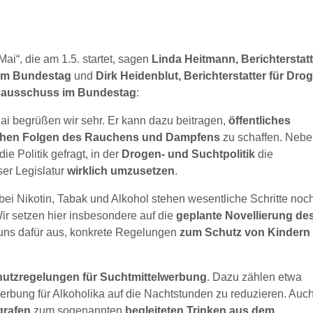
ai“, die am 1.5. startet, sagen
Linda Heitmann, Berichterstatt
 im Bundestag
und
Dirk Heidenblut, Berichterstatter für Dro
tsausschuss im Bundestag
:
i begrüßen wir sehr. Er kann dazu beitragen,
öffentliches
ichen Folgen des Rauchens und Dampfens
zu schaffen. Neb
ie Politik gefragt, in der
Drogen- und Suchtpolitik
die
ser Legislatur
wirklich umzusetzen
.
 bei Nikotin, Tabak und Alkohol stehen wesentliche Schritte noc
ir setzen hier insbesondere auf die
geplante Novellierung de
 uns dafür aus, konkrete Regelungen
zum Schutz von Kindern
utzregelungen für Suchtmittelwerbung
. Dazu zählen etwa
rbung für Alkoholika auf die Nachtstunden zu reduzieren. Auc
grafen
zum sogenannten
begleiteten Trinken aus dem