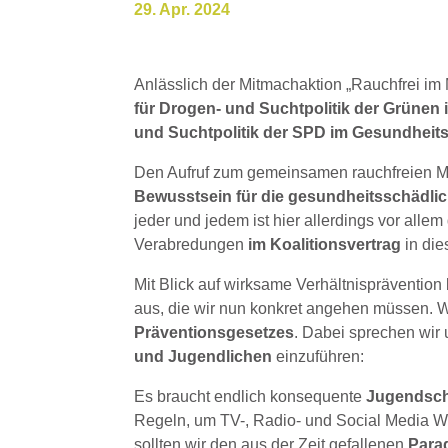
29. Apr. 2024
Anlässlich der Mitmachaktion „Rauchfrei im M
für Drogen- und Suchtpolitik der Grünen
und Suchtpolitik der SPD im Gesundhei
Den Aufruf zum gemeinsamen rauchfreien Ma
Bewusstsein für die gesundheitsschädl
jeder und jedem ist hier allerdings vor allem d
Verabredungen
im Koalitionsvertrag
in die
Mit Blick auf wirksame Verhältnisprävention
aus, die wir nun konkret angehen müssen. W
Präventionsgesetzes
. Dabei sprechen wir
und Jugendlichen
einzuführen:
Es braucht endlich konsequente
Jugendsch
Regeln, um TV-, Radio- und Social Media We
sollten wir den aus der Zeit gefallenen
Para