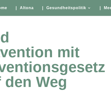
ome
| Altona
| Gesundheitspolitik
| Me
nd
vention mit
ventionsgesetz
f den Weg