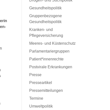
Drogen- und Suchtpolitik
Gesundheitspolitik
Gruppenbezogene
erin
Gesundheitspolitik
gen-
Kranken- und
Pflegeversicherung
Meeres- und Küstenschutz
en
Parlamentariergruppen
Patient*innenrechte
Postvirale Erkrankungen
h
Presse
s
Presseartikel
Pressemitteilungen
Termine
h
Umweltpolitik