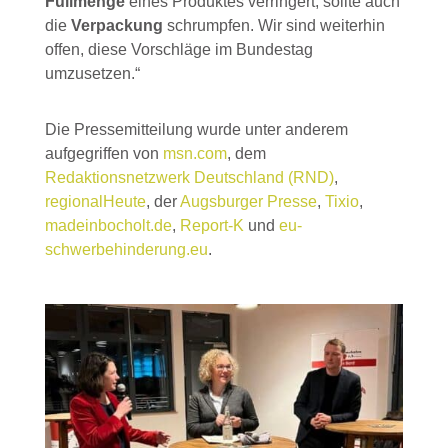
Füllmenge
eines Produktes verringert, sollte auch
die
Verpackung
schrumpfen. Wir sind weiterhin
offen, diese Vorschläge im Bundestag
umzusetzen.“
Die Pressemitteilung wurde unter anderem
aufgegriffen von
msn.com
, dem
Redaktionsnetzwerk Deutschland (RND)
,
regionalHeute
, der
Augsburger Presse
,
Tixio
,
madeinbocholt.de
,
Report-K
und
eu-
schwerbehinderung.eu
.