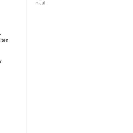
« Juli
,
lten
n
in