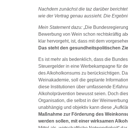
Nachdem zunächst die taz darüber berichtet
wie der Vertrag genau aussieht. Die Ergebnis
Mein Statement dazu:
„Die Bundesregierung 
Bewerbung von Wein schon rechtskräftig abg
klar hervorgeht, ist, dass mit dem vorgeseh
Das steht den gesundheitspolitischen Zie
Es ist mehr als bedenklich, dass die Bundes
Steuergelder in eine Werbekampagne für den
des Alkoholkonsums zu berücksichtigen. Das
Weinakademie, soll die geplante Informati
diese Institutionen über umfassende Erfahru
Alkoholprävention bewusst seien. Doch dies
Organisation, die selbst in der Weinwerbung t
unabhängig und objektiv kann diese „Aufklä
Maßnahme zur Förderung des Weinkonsums
werden sollen, mit einer wirksamen Alkoh
Mittel als „wirtschaftliche Notwendigkeit“ dar