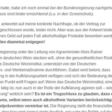
 hatte, habe ich noch einmal bei der Bundesregierung nachgeha
se sind leider ernüchternd (s.u. in den Screenshots).
antwortet auf meine konkrete Nachfrage, ob der Vertrag zur
eschlossen wurde, leider nicht. Aber was aus der Antwort leide
enen Geld auf jeden Fall alkoholhaltige Produkte beworben wer
len diametral entgegen!
regierung unter der Leitung von Agrarminister Alois Rainer
 deutschen Wein stecken will, ohne die gesundheitlichen Risi
 Deutsche Weininstitut, unterstützt von der Deutschen
ons- und Werbemaßnahme durchführen. Dabei wird betont, dass
ng in der Aufklärungsarbeit verfügen und sich der Bedeutung de
er Punkt wirft Fragen auf: Wenn das Deutsche Weininstitut, ein
ätig ist, nun auch in der Rolle der Aufklärung agieren soll – wi
rung“ wirklich sein?
Es ist ein Trugschluss zu glauben, dass 
, selbst wenn auch alkoholfreie Varianten berücksichtig
olprävention vereinbar ist.
Die Regierung stellt die finanzielle
, aber hier wird einmal mehr deutlich, wie sehr die Politik auf die