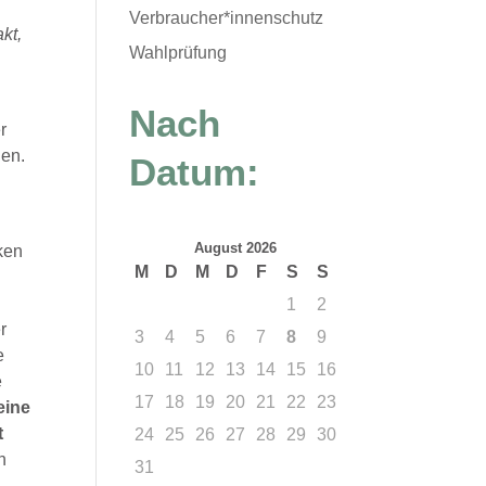
Verbraucher*innenschutz
kt,
Wahlprüfung
Nach
r
den.
Datum:
August 2026
ken
M
D
M
D
F
S
S
1
2
r
3
4
5
6
7
8
9
e
10
11
12
13
14
15
16
e
17
18
19
20
21
22
23
eine
t
24
25
26
27
28
29
30
n
31