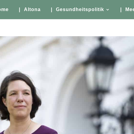
ome
| Altona
| Gesundheitspolitik
| Me