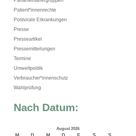
Parlamentariergruppen
Patient*innenrechte
Postvirale Erkrankungen
Presse
Presseartikel
Pressemitteilungen
Termine
Umweltpolitik
Verbraucher*innenschutz
Wahlprüfung
Nach Datum:
August 2026
M
D
M
D
F
S
S