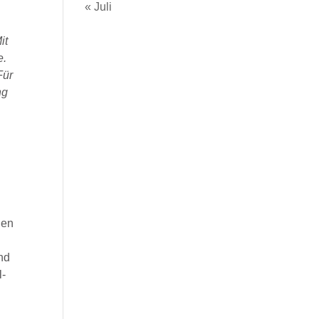
« Juli
it
e.
Für
ng
den
nd
l-